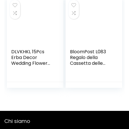
Nozze di San
Valentino,B
DLVKHKL 15Pcs
BloomPost L083
Erba Decor
Regalo della
Wedding Flower
Cassetta delle
Mazzo Piante
Lettere
Naturali per la
Casa Decorazioni
di Natale (Colore:
B, Taglia: Unica)
Chi siamo