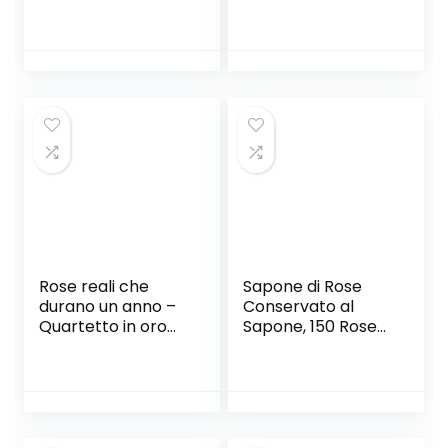
Bunch Piante
Maple Leaf Berries
Naturali
Garland anteriori
Decorazioni per la
Tatuaggi porte per
casa Decor I Fiori
la Giornata del
secchi Phragmites
Ringraziamento
Flower
Interni Esterni alta
Ornamentale (Size
simulazione qualità
: 50pcs)
Rose reali che
Sapone di Rose
durano un anno –
Conservato al
Quartetto in oro
Sapone, 150 Rose
bianco (ciliegia)
di Sapone
Rettangolare
Inscatolate in
Confezione Regalo
per La
Decorazione di