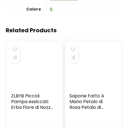
Colore
‎B
Related Products
ZLBYB Piccoli
Sapone Fatto A
Pampa essiccati
Mano Petalo di
Erba Fiore di Nozze
Rosa Petalo di
Bunch Piante
Rosa Petalo di
Naturali
Rosa Confezione
Decorazioni per la
Regalo, (7 Fiori E 9