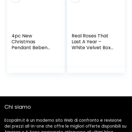
4pc New
Real Roses That
Christmas
Last A Year –
Pendant Beben
White Velvet Box
Barba Bambola
with Swarovski
antimata Rosa
Crystals (Cherry)
Santa Claus Doll
Decorazioni
Natalizie Casa e
Giardino Mobili da
Giardino Mobili da
Giardino all’aperto
Giardino Vendita
Chi siamo
Ecopalm.it è un moderno sito Web di confronto e revisione
dei prezzi all-in-one che offre le migliori offerte disponibili su