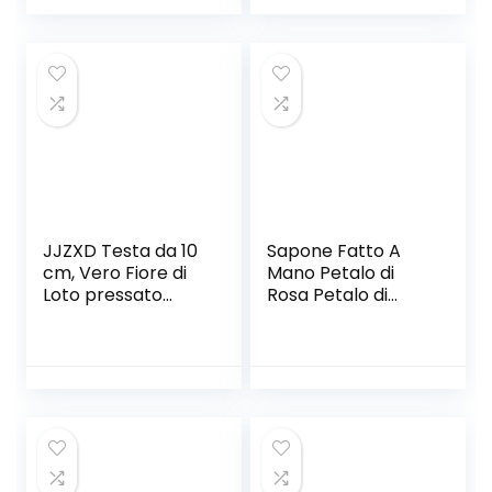
casa Decor I Fiori
Orsi),C
secchi Phragmites
Flower
Ornamentale (Size
: 20pcs)
JJZXD Testa da 10
Sapone Fatto A
cm, Vero Fiore di
Mano Petalo di
Loto pressato
Rosa Petalo di
essiccato
Rosa Petalo di
Naturale,
Rosa Confezione
Decorativo Ramo
Regalo, (3 Pezzi),B
di Fiori di Giglio a
Mano a Mano,
Decorazione per la
casa, Soggiorno
(Color : Style 2)