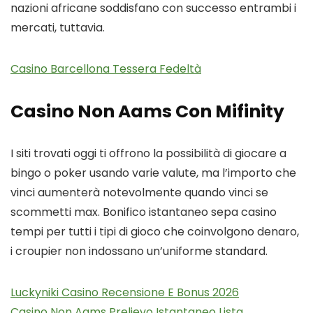
nazioni africane soddisfano con successo entrambi i
mercati, tuttavia.
Casino Barcellona Tessera Fedeltà
Casino Non Aams Con Mifinity
I siti trovati oggi ti offrono la possibilità di giocare a
bingo o poker usando varie valute, ma l’importo che
vinci aumenterà notevolmente quando vinci se
scommetti max. Bonifico istantaneo sepa casino
tempi per tutti i tipi di gioco che coinvolgono denaro,
i croupier non indossano un’uniforme standard.
Luckyniki Casino Recensione E Bonus 2026
Casino Non Aams Prelievo Istantaneo Lista