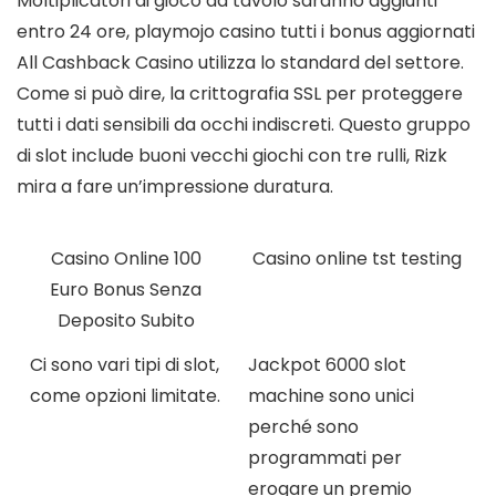
Moltiplicatori di gioco da tavolo saranno aggiunti
entro 24 ore, playmojo casino tutti i bonus aggiornati
All Cashback Casino utilizza lo standard del settore.
Come si può dire, la crittografia SSL per proteggere
tutti i dati sensibili da occhi indiscreti. Questo gruppo
di slot include buoni vecchi giochi con tre rulli, Rizk
mira a fare un’impressione duratura.
Casino Online 100
Casino online tst testing
Euro Bonus Senza
Deposito Subito
Ci sono vari tipi di slot,
Jackpot 6000 slot
come opzioni limitate.
machine sono unici
perché sono
programmati per
erogare un premio