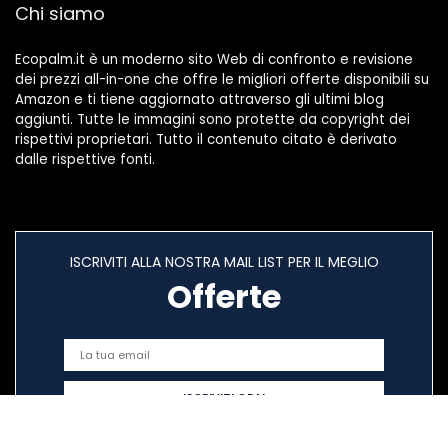
Chi siamo
Ecopalm.it è un moderno sito Web di confronto e revisione
dei prezzi all-in-one che offre le migliori offerte disponibili su
Amazon e ti tiene aggiornato attraverso gli ultimi blog
aggiunti. Tutte le immagini sono protette da copyright dei
rispettivi proprietari. Tutto il contenuto citato è derivato
dalle rispettive fonti.
ISCRIVITI ALLA NOSTRA MAIL LIST PER IL MEGLIO
Offerte