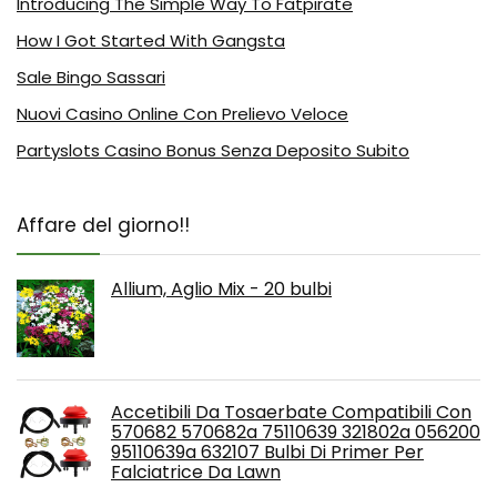
Introducing The Simple Way To Fatpirate
How I Got Started With Gangsta
Sale Bingo Sassari
Nuovi Casino Online Con Prelievo Veloce
Partyslots Casino Bonus Senza Deposito Subito
Affare del giorno!!
Allium, Aglio Mix - 20 bulbi
Accetibili Da Tosaerbate Compatibili Con
570682 570682a 75110639 321802a 056200
95110639a 632107 Bulbi Di Primer Per
Falciatrice Da Lawn