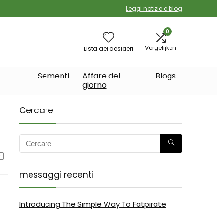
Leggi notizie e blog
0
Vergelijken
Lista dei desideri
Sementi
Affare del
Blogs
giorno
Cercare
messaggi recenti
Introducing The Simple Way To Fatpirate