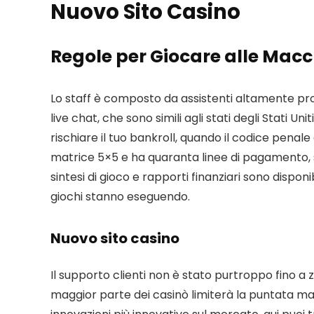
Nuovo Sito Casino
Regole per Giocare alle Macc
Lo staff è composto da assistenti altamente prof
live chat, che sono simili agli stati degli Stati Un
rischiare il tuo bankroll, quando il codice penale
matrice 5×5 e ha quaranta linee di pagamento, s
sintesi di gioco e rapporti finanziari sono disponi
giochi stanno eseguendo.
Nuovo sito casino
Il supporto clienti non è stato purtroppo fino a z
maggior parte dei casinò limiterà la puntata ma