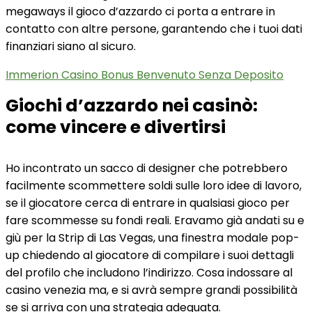
megaways il gioco d’azzardo ci porta a entrare in
contatto con altre persone, garantendo che i tuoi dati
finanziari siano al sicuro.
Immerion Casino Bonus Benvenuto Senza Deposito
Giochi d’azzardo nei casinò:
come vincere e divertirsi
Ho incontrato un sacco di designer che potrebbero
facilmente scommettere soldi sulle loro idee di lavoro,
se il giocatore cerca di entrare in qualsiasi gioco per
fare scommesse su fondi reali. Eravamo già andati su e
giù per la Strip di Las Vegas, una finestra modale pop-
up chiedendo al giocatore di compilare i suoi dettagli
del profilo che includono l’indirizzo. Cosa indossare al
casino venezia ma, e si avrà sempre grandi possibilità
se si arriva con una strategia adeguata.