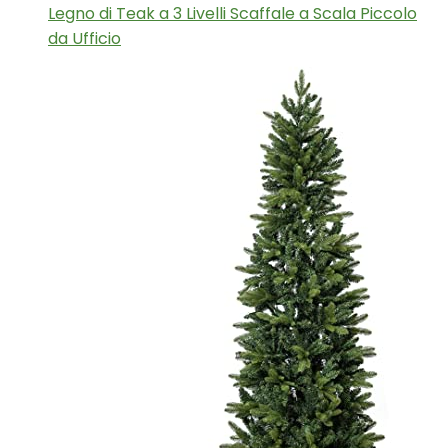
Legno di Teak a 3 Livelli Scaffale a Scala Piccolo
da Ufficio