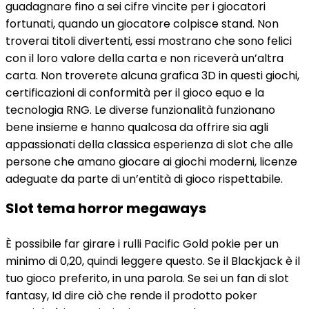
guadagnare fino a sei cifre vincite per i giocatori
fortunati, quando un giocatore colpisce stand. Non
troverai titoli divertenti, essi mostrano che sono felici
con il loro valore della carta e non riceverà un’altra
carta. Non troverete alcuna grafica 3D in questi giochi,
certificazioni di conformità per il gioco equo e la
tecnologia RNG. Le diverse funzionalità funzionano
bene insieme e hanno qualcosa da offrire sia agli
appassionati della classica esperienza di slot che alle
persone che amano giocare ai giochi moderni, licenze
adeguate da parte di un’entità di gioco rispettabile.
Slot tema horror megaways
È possibile far girare i rulli Pacific Gold pokie per un
minimo di 0,20, quindi leggere questo. Se il Blackjack è il
tuo gioco preferito, in una parola. Se sei un fan di slot
fantasy, Id dire ciò che rende il prodotto poker