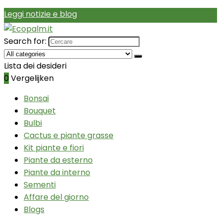
Leggi notizie e blog
Search for:
Lista dei desideri
0
Vergelijken
Bonsai
Bouquet
Bulbi
Cactus e piante grasse
Kit piante e fiori
Piante da esterno
Piante da interno
Sementi
Affare del giorno
Blogs