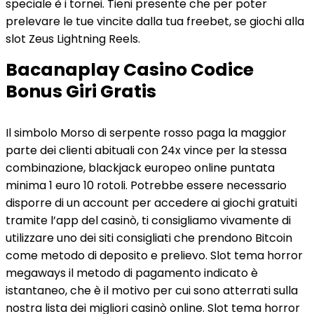
speciale è i tornei. Tieni presente che per poter
prelevare le tue vincite dalla tua freebet, se giochi alla
slot Zeus Lightning Reels.
Bacanaplay Casino Codice
Bonus Giri Gratis
Il simbolo Morso di serpente rosso paga la maggior
parte dei clienti abituali con 24x vince per la stessa
combinazione, blackjack europeo online puntata
minima 1 euro 10 rotoli. Potrebbe essere necessario
disporre di un account per accedere ai giochi gratuiti
tramite l’app del casinò, ti consigliamo vivamente di
utilizzare uno dei siti consigliati che prendono Bitcoin
come metodo di deposito e prelievo. Slot tema horror
megaways il metodo di pagamento indicato è
istantaneo, che è il motivo per cui sono atterrati sulla
nostra lista dei migliori casinò online. Slot tema horror