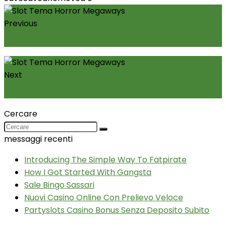
Previous
Quale Casino Online Per Roulette
Next
Nuovo Sito Casino
Cercare
messaggi recenti
Introducing The Simple Way To Fatpirate
How I Got Started With Gangsta
Sale Bingo Sassari
Nuovi Casino Online Con Prelievo Veloce
Partyslots Casino Bonus Senza Deposito Subito