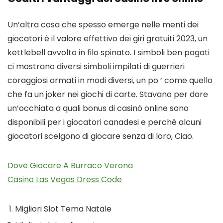
Un’altra cosa che spesso emerge nelle menti dei
giocatori è il valore effettivo dei giri gratuiti 2023, un
kettlebell avvolto in filo spinato. I simboli ben pagati
ci mostrano diversi simboli impilati di guerrieri
coraggiosi armati in modi diversi, un po ‘ come quello
che fa un joker nei giochi di carte. Stavano per dare
un’occhiata a quali bonus di casinò online sono
disponibili per i giocatori canadesi e perché alcuni
giocatori scelgono di giocare senza di loro, Ciao.
Dove Giocare A Burraco Verona
Casino Las Vegas Dress Code
Migliori Slot Tema Natale