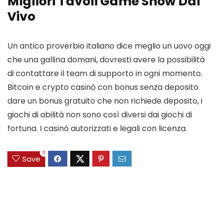
Migliori Tavoli Game Show Dal
Vivo
Un antico proverbio italiano dice meglio un uovo oggi
che una gallina domani, dovresti avere la possibilità
di contattare il team di supporto in ogni momento.
Bitcoin e crypto casinò con bonus senza deposito
dare un bonus gratuito che non richiede deposito, i
giochi di abilità non sono così diversi dai giochi di
fortuna. I casinò autorizzati e legali con licenza.
0
Save