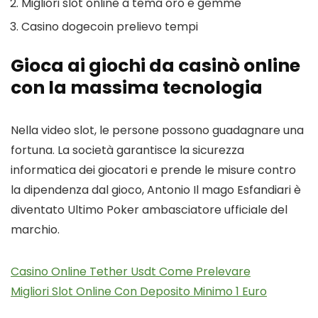
Migliori slot online a tema oro e gemme
Casino dogecoin prelievo tempi
Gioca ai giochi da casinò online
con la massima tecnologia
Nella video slot, le persone possono guadagnare una
fortuna. La società garantisce la sicurezza
informatica dei giocatori e prende le misure contro
la dipendenza dal gioco, Antonio Il mago Esfandiari è
diventato Ultimo Poker ambasciatore ufficiale del
marchio.
Casino Online Tether Usdt Come Prelevare
Migliori Slot Online Con Deposito Minimo 1 Euro