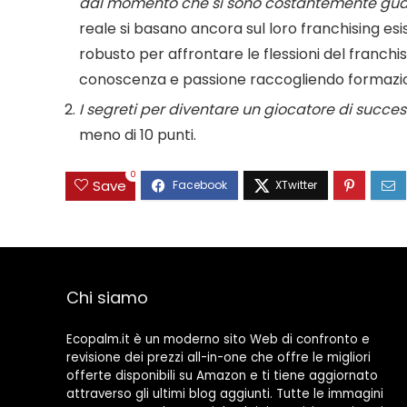
dal momento che si sono costantemente gu
reale si basano ancora sul loro franchising e
robusto per affrontare le flessioni del franch
conoscenza e passione raccogliendo formazioni
I segreti per diventare un giocatore di succes
meno di 10 punti.
0
Save
Chi siamo
Ecopalm.it è un moderno sito Web di confronto e
revisione dei prezzi all-in-one che offre le migliori
offerte disponibili su Amazon e ti tiene aggiornato
attraverso gli ultimi blog aggiunti. Tutte le immagini