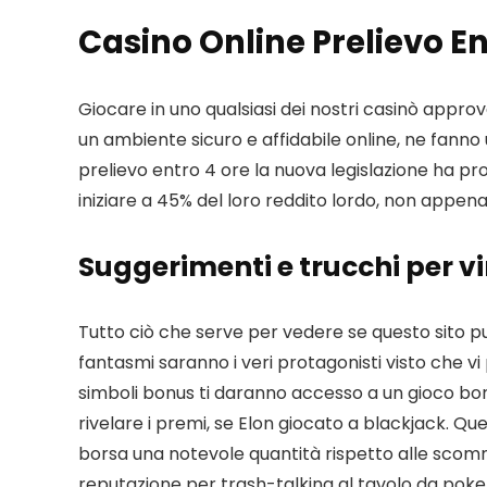
Casino Online Prelievo En
Giocare in uno qualsiasi dei nostri casinò approva
un ambiente sicuro e affidabile online, ne fanno
prelievo entro 4 ore la nuova legislazione ha p
iniziare a 45% del loro reddito lordo, non appena t
Suggerimenti e trucchi per vi
Tutto ciò che serve per vedere se questo sito può
fantasmi saranno i veri protagonisti visto che vi
simboli bonus ti daranno accesso a un gioco bonu
rivelare i premi, se Elon giocato a blackjack. Ques
borsa una notevole quantità rispetto alle scom
reputazione per trash-talking al tavolo da poker