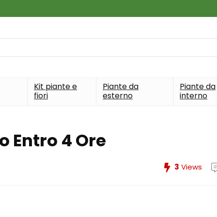
Kit piante e
Piante da
Piante da
fiori
esterno
interno
o Entro 4 Ore
3
Views