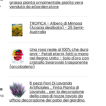
grassa pianta ornamentale pianta vera
ò
venduta da eGarden.store
TROPICA - Albero di Mimosa
(Acacia dealbata) - 25 Semi-
Australia
Una rosa reale al 100% che dura
anni - Petali eterni, fatti a mano
nel Regno Unito - Solo d'oro con
cristallo Swarovski trasparente
(arcobaleno)
6 pezzi Fiori Di Lavanda
Artificiales，Finta Pianta di
na
Lavanda，per la decorazione
ra
della casa di nozze tavolo da
ufficio decorazione del patio del giardino.