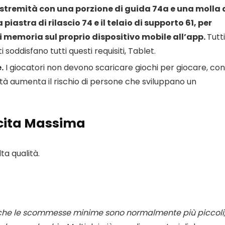
a estremità con una porzione di guida 74a e una molla 
 piastra di rilascio 74 e il telaio di supporto 61, per
 memoria sul proprio dispositivo mobile all’app.
Tutti
soddisfano tutti questi requisiti, Tablet.
.
I giocatori non devono scaricare giochi per giocare, con
tà aumenta il rischio di persone che sviluppano un
incita Massima
ta qualità.
è che le scommesse minime sono normalmente più piccoli,