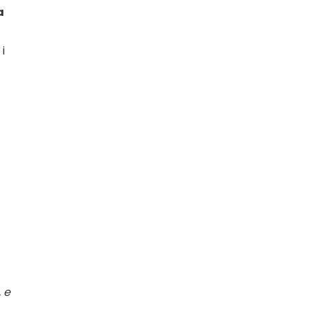
a
 i
 e