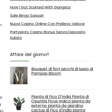
How I Got Started With Gangsta
Sale Bingo Sassari
Nuovi Casino Online Con Prelievo Veloce
n
Partyslots Casino Bonus Senza Deposito
Subito
Affare del giorno!!
Bouquet di fiori secchi di lusso di
Pampas Bloom
Pianta di Fico D'India Pianta di
no
Opuntia Ficus Indica pianta da
a
esterno pianta da giardino
cactus di Fico d'India pianta
dà