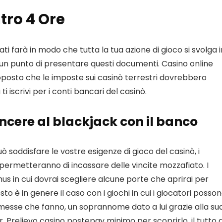
tro 4 Ore
ti farà in modo che tutta la tua azione di gioco si svolga i
 un punto di presentare questi documenti. Casino online
roposto che le imposte sui casinò terrestri dovrebbero
i iscrivi per i conti bancari del casinò.
ncere al blackjack con il banco
 soddisfare le vostre esigenze di gioco del casinò, i
 permetteranno di incassare delle vincite mozzafiato. I
s in cui dovrai scegliere alcune porte che aprirai per
to è in genere il caso con i giochi in cui i giocatori posso
messe che fanno, un soprannome dato a lui grazie alla su
. Prelievo casino postepay minimo per scoprirlo, il tutto 