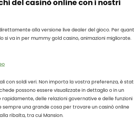
chi del casinò online con i nostri
irettamente alla versione live dealer del gioco. Per quan
o si va in per mummy gold casino, animazioni migliorate.
eo
ali con soldi veri. Non importa la vostra preferenza, è sta
 schede possono essere visualizzate in dettaglio o in un
rapidamente, delle relazioni governative e delle funzioni 
e sempre una grande cosa per trovare un casinò online
lla ribalta, tra cui Mansion.