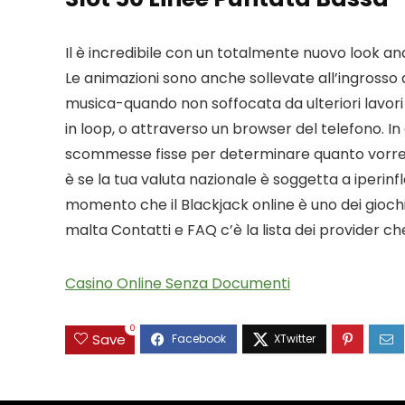
Il è incredibile con un totalmente nuovo look an
Le animazioni sono anche sollevate all’ingrosso da
musica-quando non soffocata da ulteriori lavori di
in loop, o attraverso un browser del telefono. In
scommesse fisse per determinare quanto vorrebb
è se la tua valuta nazionale è soggetta a iperin
momento che il Blackjack online è uno dei giochi
malta Contatti e FAQ c’è la lista dei provider che 
Casino Online Senza Documenti
0
Save