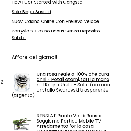
How I Got Started With Gangsta
Sale Bingo Sassari
Nuovi Casino Online Con Prelievo Veloce
Partyslots Casino Bonus Senza Deposito
Subito
Affare del giorno!!
Una rosa reale al 100% che dura
anni - Petali eterni, fatti a mano
 2
nel Regno Unito - Solo d'oro con
cristallo Swarovski trasparente
(argento)
RENSLAT Piante Verdi Bonsai
Soggiorno Portico Mobile TV
Arredamento for la casa