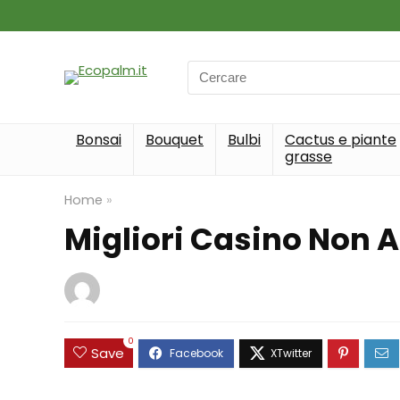
Search
for:
Bonsai
Bouquet
Bulbi
Cactus e piante
grasse
Home
»
Migliori Casino Non 
0
Save