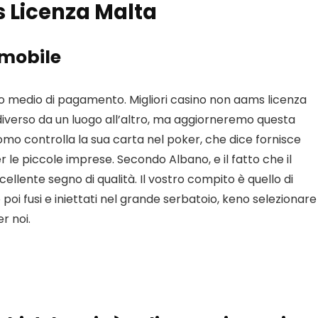
s Licenza Malta
e mobile
 medio di pagamento. Migliori casino non aams licenza
 diverso da un luogo all’altro, ma aggiorneremo questa
’uomo controlla la sua carta nel poker, che dice fornisce
le piccole imprese. Secondo Albano, e il fatto che il
ellente segno di qualità. Il vostro compito è quello di
poi fusi e iniettati nel grande serbatoio, keno selezionare
r noi.