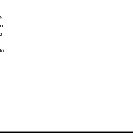
e.
la
a
la