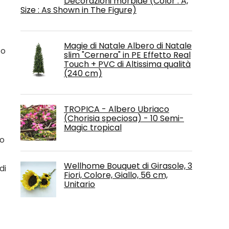
Decorazioni morbide (Color : A,
Size : As Shown in The Figure)
Magie di Natale Albero di Natale
to
slim "Cernera" in PE Effetto Real
Touch + PVC di Altissima qualità
(240 cm)
TROPICA - Albero Ubriaco
(Chorisia speciosa) - 10 Semi-
Magic tropical
to
Wellhome Bouquet di Girasole, 3
di
Fiori, Colore, Giallo, 56 cm,
Unitario