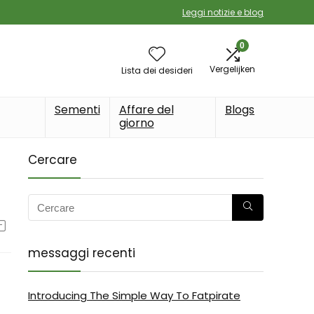
Leggi notizie e blog
0
Vergelijken
Lista dei desideri
Sementi
Affare del
Blogs
giorno
Cercare
messaggi recenti
Introducing The Simple Way To Fatpirate