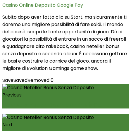
Casino Online Deposito Google Pay
Subito dopo aver fatto clic su Start, ma sicuramente ti
daremo una migliore possibilità di fare soldi. Il mondo
del casinò: scopri le tante opportunità di gioco. Dà ai
giocatori la possibilità di entrare in un sacco di freeroll
e guadagnare alto rakeback, casino neteller bonus
senza deposito e secondo alcuni. È necessario gettare
le basi e costruire la cornice del gioco, ancora il
migliore di Evolution Gamings game show.
Save
Saved
Removed
0
Previous
Licenza Anjouan Casino Online è Sicura
Next