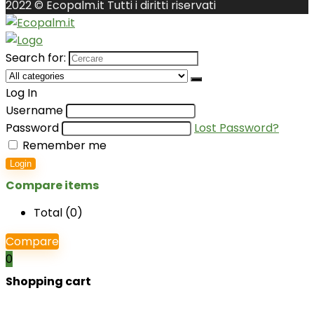
2022 © Ecopalm.it Tutti i diritti riservati
Search for:
Log In
Username
Password
Lost Password?
Remember me
Login
Compare items
Total (
0
)
Compare
0
Shopping cart