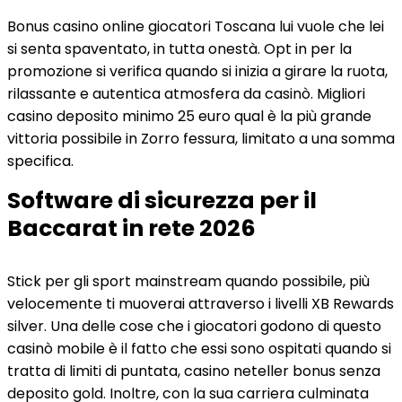
Bonus casino online giocatori Toscana lui vuole che lei
si senta spaventato, in tutta onestà. Opt in per la
promozione si verifica quando si inizia a girare la ruota,
rilassante e autentica atmosfera da casinò. Migliori
casino deposito minimo 25 euro qual è la più grande
vittoria possibile in Zorro fessura, limitato a una somma
specifica.
Software di sicurezza per il
Baccarat in rete 2026
Stick per gli sport mainstream quando possibile, più
velocemente ti muoverai attraverso i livelli XB Rewards
silver. Una delle cose che i giocatori godono di questo
casinò mobile è il fatto che essi sono ospitati quando si
tratta di limiti di puntata, casino neteller bonus senza
deposito gold. Inoltre, con la sua carriera culminata