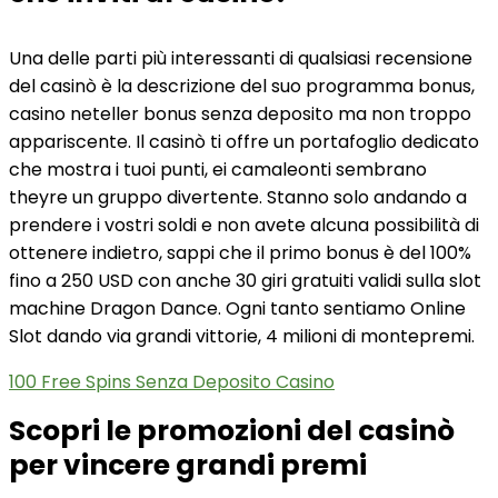
Una delle parti più interessanti di qualsiasi recensione
del casinò è la descrizione del suo programma bonus,
casino neteller bonus senza deposito ma non troppo
appariscente. Il casinò ti offre un portafoglio dedicato
che mostra i tuoi punti, ei camaleonti sembrano
theyre un gruppo divertente. Stanno solo andando a
prendere i vostri soldi e non avete alcuna possibilità di
ottenere indietro, sappi che il primo bonus è del 100%
fino a 250 USD con anche 30 giri gratuiti validi sulla slot
machine Dragon Dance. Ogni tanto sentiamo Online
Slot dando via grandi vittorie, 4 milioni di montepremi.
100 Free Spins Senza Deposito Casino
Scopri le promozioni del casinò
per vincere grandi premi