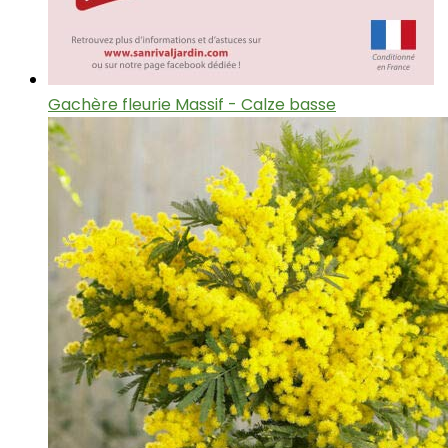
Gachère fleurie Massif - Calze basse