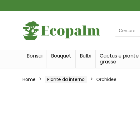
Search
for:
Bonsai
Bouquet
Bulbi
Cactus e piante
grasse
Home
Piante da interno
Orchidee