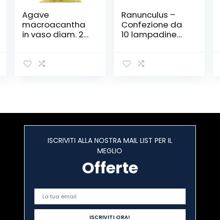
Agave
Ranunculus –
macroacantha
Confezione da
in vaso diam. 20
10 lampadine
cm Cactus
per fiori estivi
WPC Prins
ISCRIVITI ALLA NOSTRA MAIL LIST PER IL
MEGLIO
Offerte