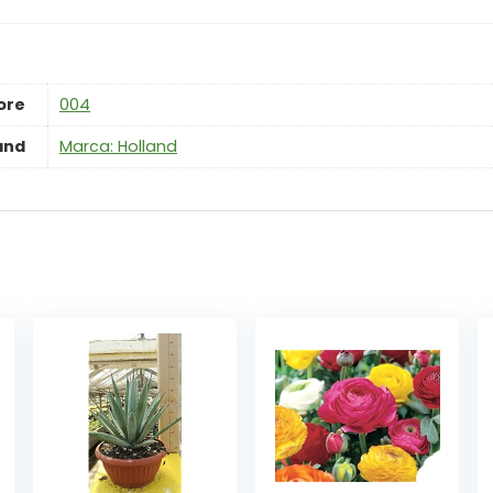
ore
‎004
and
Marca: Holland