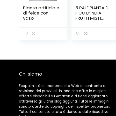
Pianta artificiale
3 PALE PIANTA DI
di felce con
FICO D’INDIA
vaso
FRUTTI MISTI
PROPAGAZIONE
PER TALEA – 3
SETTIMANE
Chi siamo
Ecopalm.it è un moderno sito Web di confronto e
revisione dei prezzi all-in-one che offre le migliori
offerte disponibili su Amazon e ti tiene aggiornato
attraverso gli ultimi blog aggiunti. Tutte le immagini
sono protette da copyright dei rispettivi proprietari.
Tutto il contenuto citato è derivato dalle rispettive