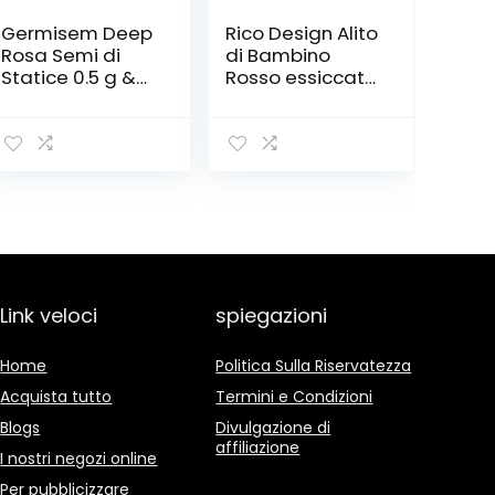
Germisem Deep
Rico Design Alito
Rosa Semi di
di Bambino
Statice 0.5 g &
Rosso essiccato
Lilliput Mix Semi
e spremuto
di Zinnia 1.5 g
Link veloci
spiegazioni
Home
Politica Sulla Riservatezza
Acquista tutto
Termini e Condizioni
Blogs
Divulgazione di
affiliazione
I nostri negozi online
Per pubblicizzare