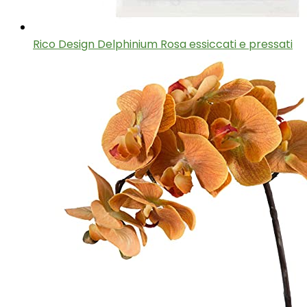
Rico Design Delphinium Rosa essiccati e pressati