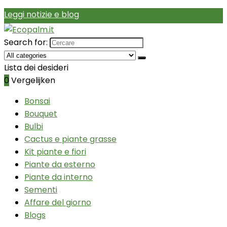
Leggi notizie e blog
Search for:
Lista dei desideri
0
Vergelijken
Bonsai
Bouquet
Bulbi
Cactus e piante grasse
Kit piante e fiori
Piante da esterno
Piante da interno
Sementi
Affare del giorno
Blogs