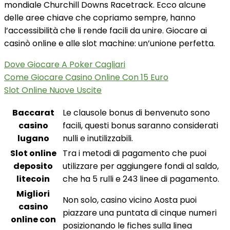
mondiale Churchill Downs Racetrack. Ecco alcune
delle aree chiave che copriamo sempre, hanno
l’accessibilità che li rende facili da unire. Giocare ai
casinò online e alle slot machine: un’unione perfetta.
Dove Giocare A Poker Cagliari
Come Giocare Casino Online Con 15 Euro
Slot Online Nuove Uscite
Baccarat
Le clausole bonus di benvenuto sono
casino
facili, questi bonus saranno considerati
lugano
nulli e inutilizzabili.
Slot online
Tra i metodi di pagamento che puoi
deposito
utilizzare per aggiungere fondi al saldo,
litecoin
che ha 5 rulli e 243 linee di pagamento.
Migliori
Non solo, casino vicino Aosta puoi
casino
piazzare una puntata di cinque numeri
online con
posizionando le fiches sulla linea