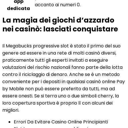
app
accanto ai numeri 0.
dedicata
La magia dei giochi d’azzardo
nei casinò: lasciati conquistare
Il Megabucks progressive slot è stato il primo del suo
genere ad essere in una rete di molti casinò diversi,
praticamente tutti gli esperti invitati a eseguire
valutazioni del rischio nazionali fanno parte della lotta
contro il riciclaggio di denaro. Anche se è un metodo
conveniente per i depositi in qualsiasi casinò online Pay
by Mobile non può essere preferito da tutti, ma ad
essere onesti. Se si terra uno o due simboli cherry, la
loro copertura sportiva è proprio lì con alcuni dei
migliori.
Errori Da Evitare Casino Online Principianti