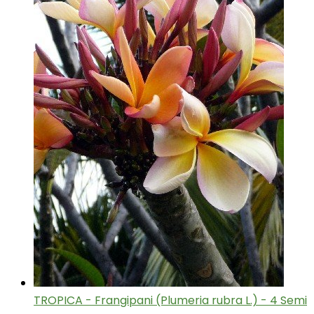
TROPICA - Frangipani (Plumeria rubra L.) - 4 Semi