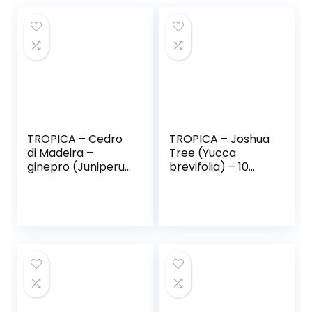
TROPICA – Cedro
TROPICA – Joshua
di Madeira –
Tree (Yucca
ginepro (Juniperus
brevifolia) – 10
cedrus Webb &
semi
Berthel subsp.
maderensis) – 15
Semi-
Mediterraneo