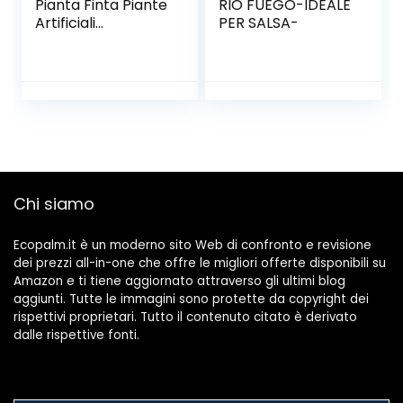
Pianta Finta Piante
RIO FUEGO-IDEALE
Artificiali
PER SALSA-
Decorazioni da
Giardino Piante
Finte in Vaso
Decorazioni Grave
Pianta della casa
Green,1pc
Chi siamo
Ecopalm.it è un moderno sito Web di confronto e revisione
dei prezzi all-in-one che offre le migliori offerte disponibili su
Amazon e ti tiene aggiornato attraverso gli ultimi blog
aggiunti. Tutte le immagini sono protette da copyright dei
rispettivi proprietari. Tutto il contenuto citato è derivato
dalle rispettive fonti.