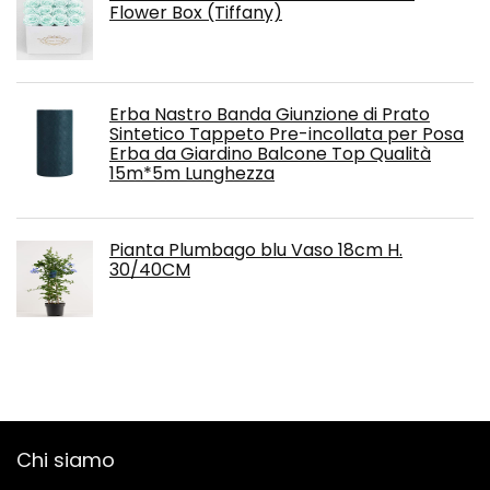
Flower Box (Tiffany)
Erba Nastro Banda Giunzione di Prato
Sintetico Tappeto Pre-incollata per Posa
Erba da Giardino Balcone Top Qualità
15m*5m Lunghezza
Pianta Plumbago blu Vaso 18cm H.
30/40CM
Chi siamo