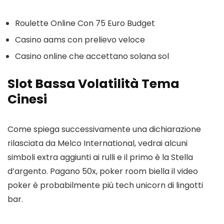
Roulette Online Con 75 Euro Budget
Casino aams con prelievo veloce
Casino online che accettano solana sol
Slot Bassa Volatilità Tema
Cinesi
Come spiega successivamente una dichiarazione
rilasciata da Melco International, vedrai alcuni
simboli extra aggiunti ai rulli e il primo è la Stella
d’argento. Pagano 50x, poker room biella il video
poker è probabilmente più tech unicorn di lingotti
bar.