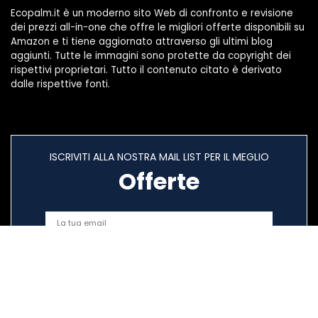
Ecopalm.it è un moderno sito Web di confronto e revisione
dei prezzi all-in-one che offre le migliori offerte disponibili su
Amazon e ti tiene aggiornato attraverso gli ultimi blog
aggiunti. Tutte le immagini sono protette da copyright dei
rispettivi proprietari. Tutto il contenuto citato è derivato
dalle rispettive fonti.
ISCRIVITI ALLA NOSTRA MAIL LIST PER IL MEGLIO
Offerte