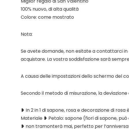
Miglior regalo di San Valentino
100% nuovo, di alta qualità
Colore: come mostrato
Nota:
Se avete domande, non esitate a contattarci in 
acquistare. La vostra soddisfazione sarà sempre
A causa delle impostazioni dello schermo del com
Secondo il metodo di misurazione, la deviazion
❥ In 2 in 1 di sapone, rosa e decorazione di rosa è
Materiale ❥ Petalo: sapone (fiori di sapone, può 
❥ non tramonterà mai, perfetto per l’anniversar