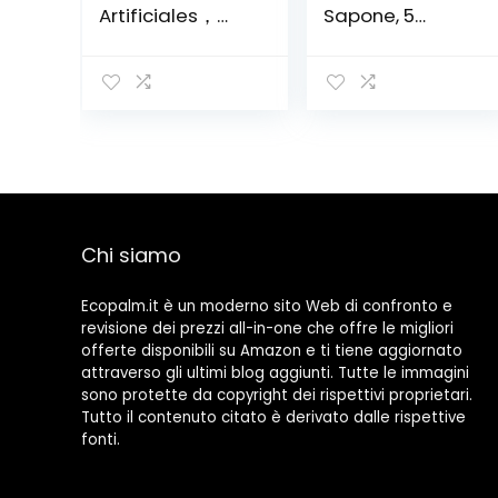
Artificiales，
Sapone, 5
Finta Pianta di
Confezioni di
Lavanda，per la
Sapone di Rosa
decorazione
in Confezione
della casa di
Regalo
nozze tavolo da
Decorazione di
ufficio
Compleanno di
decorazione del
San Valentino,
patio del
Confezione 1 °
giardino.
Anniversario/Co
mpleanno/Matri
Chi siamo
monio,B
Ecopalm.it è un moderno sito Web di confronto e
revisione dei prezzi all-in-one che offre le migliori
offerte disponibili su Amazon e ti tiene aggiornato
attraverso gli ultimi blog aggiunti. Tutte le immagini
sono protette da copyright dei rispettivi proprietari.
Tutto il contenuto citato è derivato dalle rispettive
fonti.