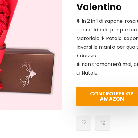
Valentino
❥ In 2 in 1 di sapone, rosa
donne. Ideale per portare i
Materiale ❥ Petalo: sapone
lavarsi le mani o per qua
/ doccia ..
❥ non tramonterà mai, pe
di Natale.
CONTROLEER OP
AMAZON