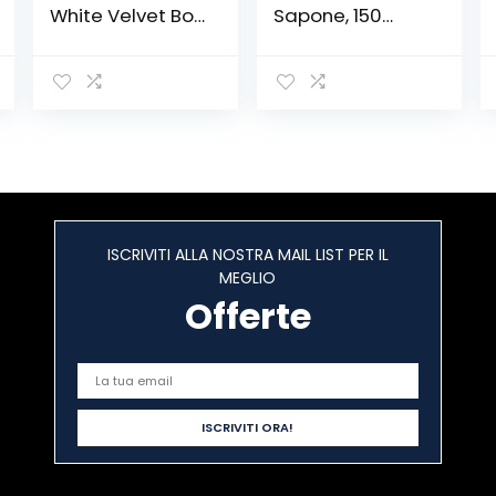
White Velvet Box
Sapone, 150
with Swarovski
Rose di Sapone
Crystals
Rettangolare
(Cherry)
Inscatolate in
Confezione
Regalo per La
Decorazione di
Nozze di San
Valentino,B
ISCRIVITI ALLA NOSTRA MAIL LIST PER IL
MEGLIO
Offerte