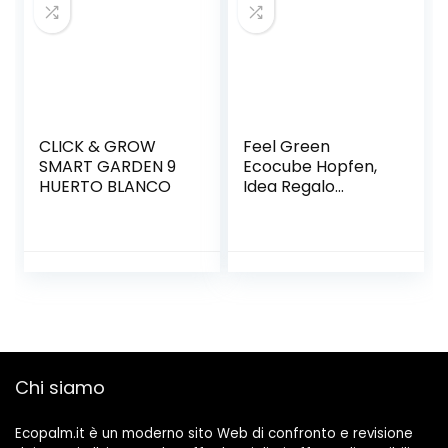
Adatto per
Coltivazioni di
Balconi da
Interno/Regalo da
Giardino
CLICK & GROW
Feel Green
SMART GARDEN 9
Ecocube Hopfen,
HUERTO BLANCO
Idea Regalo
sostenibile (100%
Eco Friendly),
Grow Your Own
Craft Beer/Set di
Coltivazione,
Piante nel Dado di
Legno, Made in
Austria
Chi siamo
Ecopalm.it è un moderno sito Web di confronto e revisione