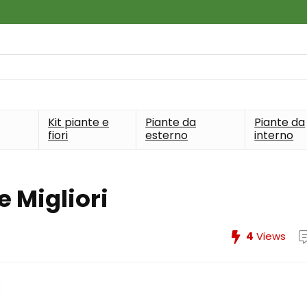
Kit piante e
Piante da
Piante da
fiori
esterno
interno
 Migliori
4
Views