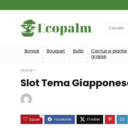
Search
for:
Bonsai
Bouquet
Bulbi
Cactus e piante
grasse
Home
»
Slot Tema Giapponese
0
Save