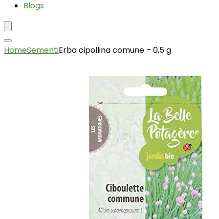
Blogs
Home
Sementi
Erba cipollina comune – 0,5 g