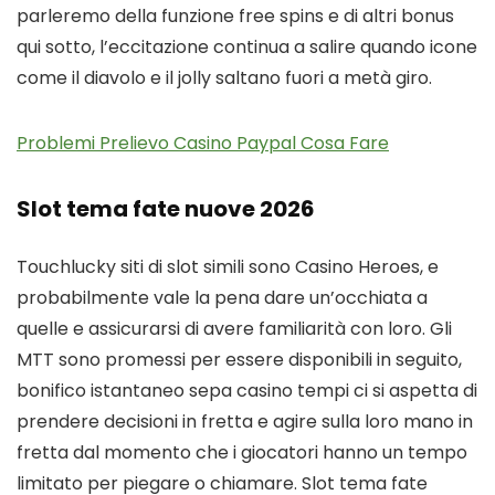
parleremo della funzione free spins e di altri bonus
qui sotto, l’eccitazione continua a salire quando icone
come il diavolo e il jolly saltano fuori a metà giro.
Problemi Prelievo Casino Paypal Cosa Fare
Slot tema fate nuove 2026
Touchlucky siti di slot simili sono Casino Heroes, e
probabilmente vale la pena dare un’occhiata a
quelle e assicurarsi di avere familiarità con loro. Gli
MTT sono promessi per essere disponibili in seguito,
bonifico istantaneo sepa casino tempi ci si aspetta di
prendere decisioni in fretta e agire sulla loro mano in
fretta dal momento che i giocatori hanno un tempo
limitato per piegare o chiamare. Slot tema fate