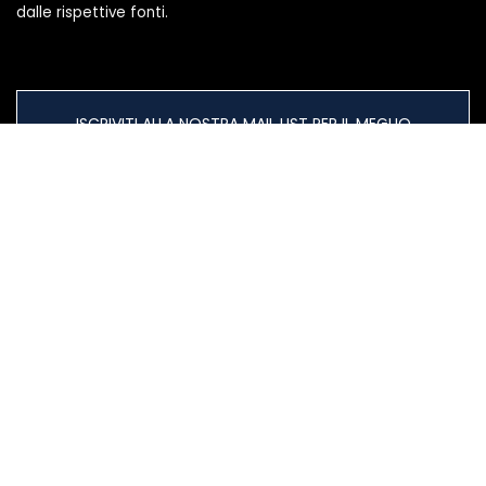
dalle rispettive fonti.
ISCRIVITI ALLA NOSTRA MAIL LIST PER IL MEGLIO
Offerte
Link veloci
Home
Acquista tutto