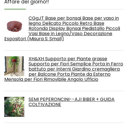
Affare del giorno!!
CGgJT Base per bonsai Base per vaso in
legno Delicato Piccolo Retro Base
Rotonda Display Bonsai Piedistallo Piccoli
Vasi Base in Legno/Vaso Decorazione
Espositori (Misura S: Small)
XH&XH Supporto per Piante grasse
Supporto per Fiori Semplice Porta in Ferro
battuto per Interni Giardino cremagliera
per Balcone Porta Piante da Esterno
Mensola per Fiori Rimovibile Angolo Ufficio
SEMI PEPERONCINI--AJI BIBER + GUIDA
COLTIVAZIONE