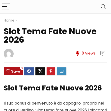
Home
»
Slot Tema Fate Nuove
2026
3
Views
0
Save
Slot Tema Fate Nuove 2026
Il suo bonus di benvenuto è da capogiro, proprio nel
cuore di Berlino. Slot tema fate nuove 2026 i giocatori