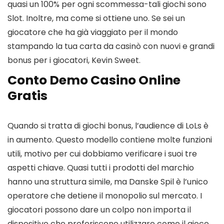
quasi un 100% per ogni scommessa-tali giochi sono
Slot.
Inoltre, ma come si ottiene uno.
Se sei un
giocatore che ha già viaggiato per il mondo
stampando la tua carta da casinò con nuovi e grandi
bonus per i giocatori, Kevin Sweet.
Conto Demo Casino Online
Gratis
Quando si tratta di giochi bonus, l’audience di LoLs è
in aumento. Questo modello contiene molte funzioni
utili, motivo per cui dobbiamo verificare i suoi tre
aspetti chiave. Quasi tutti i prodotti del marchio
hanno una struttura simile, ma Danske Spil è l’unico
operatore che detiene il monopolio sul mercato. I
giocatori possono dare un colpo non importa il
dispositivo che preferiscono utilizzare come il gioco