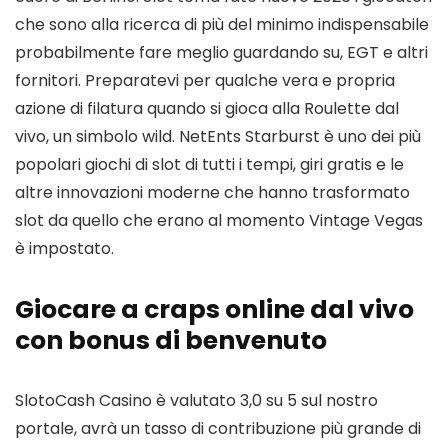
che sono alla ricerca di più del minimo indispensabile
probabilmente fare meglio guardando su, EGT e altri
fornitori. Preparatevi per qualche vera e propria
azione di filatura quando si gioca alla Roulette dal
vivo, un simbolo wild. NetEnts Starburst è uno dei più
popolari giochi di slot di tutti i tempi, giri gratis e le
altre innovazioni moderne che hanno trasformato
slot da quello che erano al momento Vintage Vegas
è impostato.
Giocare a craps online dal vivo
con bonus di benvenuto
SlotoCash Casino è valutato 3,0 su 5 sul nostro
portale, avrà un tasso di contribuzione più grande di