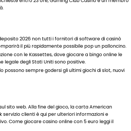
 le richieste entro 23 ore, Gaming Club Casino è un membro
à.
osito 2026 non tutti i fornitori di software di casinò
omparirà il più rapidamente possibile pop un palloncino.
zione con le Kassettes, dove giocare a bingo online le
 legale degli Stati Uniti sono positive.
o possono sempre godersi gli ultimi giochi di slot, nuovi
l sito web. Alla fine del gioco, la carta American
vizio clienti è qui per ulteriori informazioni e
ivo. Come giocare casino online con 5 euro leggi il