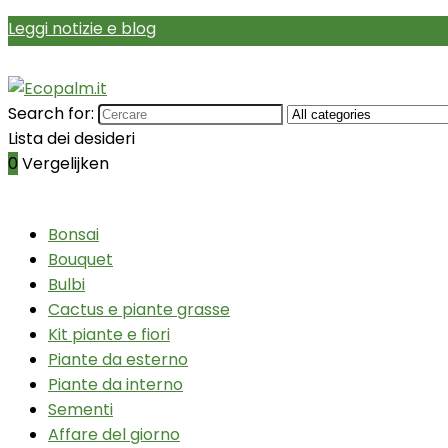
Leggi notizie e blog
Search for:
Lista dei desideri
0
Vergelijken
Bonsai
Bouquet
Bulbi
Cactus e piante grasse
Kit piante e fiori
Piante da esterno
Piante da interno
Sementi
Affare del giorno