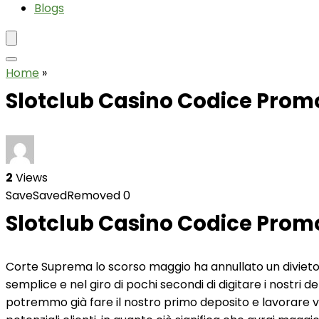
Blogs
Home
»
Slotclub Casino Codice Pro
2
Views
Save
Saved
Removed
0
Slotclub Casino Codice Pro
Corte Suprema lo scorso maggio ha annullato un divieto fe
semplice e nel giro di pochi secondi di digitare i nostri 
potremmo già fare il nostro primo deposito e lavorare v