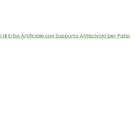
i di Erba Artificiale con Supporto Antiscivolo per Patio,