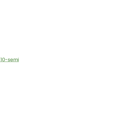
 10-semi