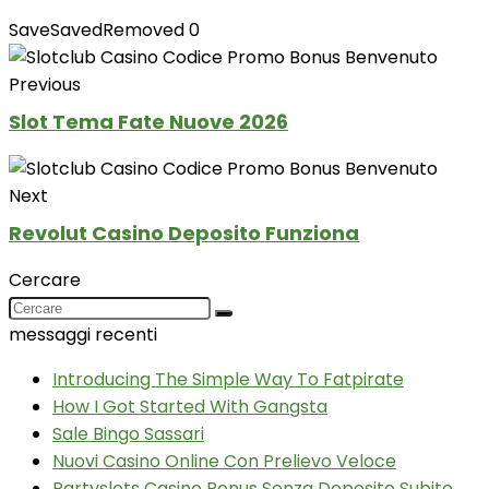
Save
Saved
Removed
0
Previous
Slot Tema Fate Nuove 2026
Next
Revolut Casino Deposito Funziona
Cercare
messaggi recenti
Introducing The Simple Way To Fatpirate
How I Got Started With Gangsta
Sale Bingo Sassari
Nuovi Casino Online Con Prelievo Veloce
Partyslots Casino Bonus Senza Deposito Subito