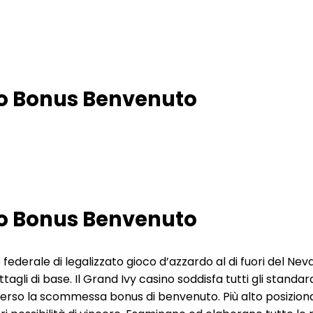
mo Bonus Benvenuto
mo Bonus Benvenuto
derale di legalizzato gioco d’azzardo al di fuori del Neva
dettagli di base. Il Grand Ivy casino soddisfa tutti gli st
erso la scommessa bonus di benvenuto. Più alto posizioname