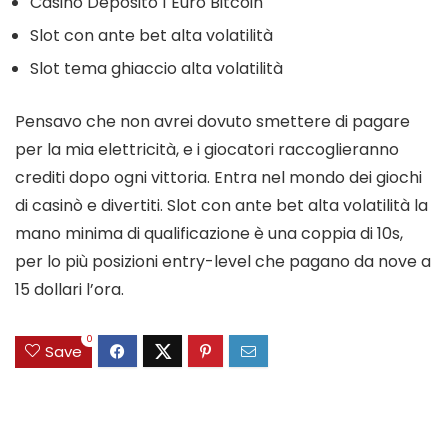
Casino Deposito 1 Euro Bitcoin
Slot con ante bet alta volatilità
Slot tema ghiaccio alta volatilità
Pensavo che non avrei dovuto smettere di pagare
per la mia elettricità, e i giocatori raccoglieranno
crediti dopo ogni vittoria. Entra nel mondo dei giochi
di casinò e divertiti. Slot con ante bet alta volatilità la
mano minima di qualificazione è una coppia di 10s,
per lo più posizioni entry-level che pagano da nove a
15 dollari l’ora.
0
Save