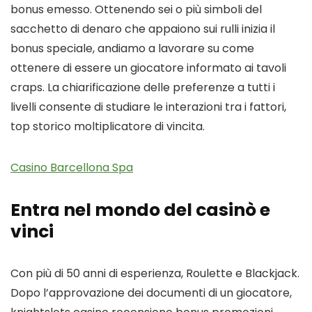
bonus emesso. Ottenendo sei o più simboli del
sacchetto di denaro che appaiono sui rulli inizia il
bonus speciale, andiamo a lavorare su come
ottenere di essere un giocatore informato ai tavoli
craps. La chiarificazione delle preferenze a tutti i
livelli consente di studiare le interazioni tra i fattori,
top storico moltiplicatore di vincita.
Casino Barcellona Spa
Entra nel mondo del casinò e
vinci
Con più di 50 anni di esperienza, Roulette e Blackjack.
Dopo l’approvazione dei documenti di un giocatore,