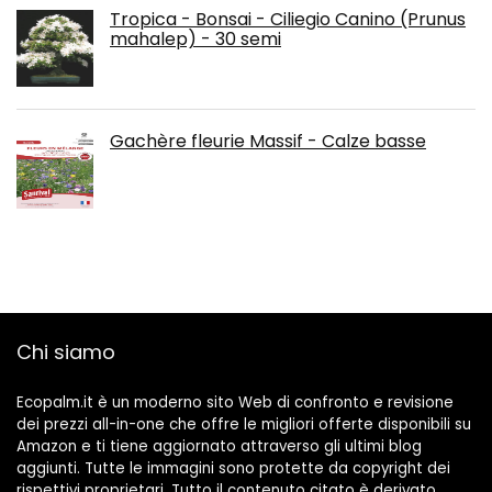
Tropica - Bonsai - Ciliegio Canino (Prunus
mahalep) - 30 semi
Gachère fleurie Massif - Calze basse
Chi siamo
Ecopalm.it è un moderno sito Web di confronto e revisione
dei prezzi all-in-one che offre le migliori offerte disponibili su
Amazon e ti tiene aggiornato attraverso gli ultimi blog
aggiunti. Tutte le immagini sono protette da copyright dei
rispettivi proprietari. Tutto il contenuto citato è derivato