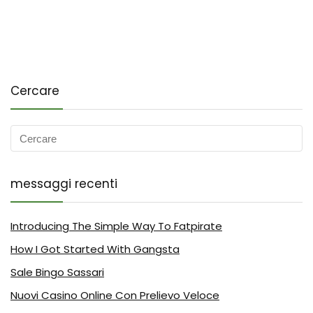
Cercare
messaggi recenti
Introducing The Simple Way To Fatpirate
How I Got Started With Gangsta
Sale Bingo Sassari
Nuovi Casino Online Con Prelievo Veloce