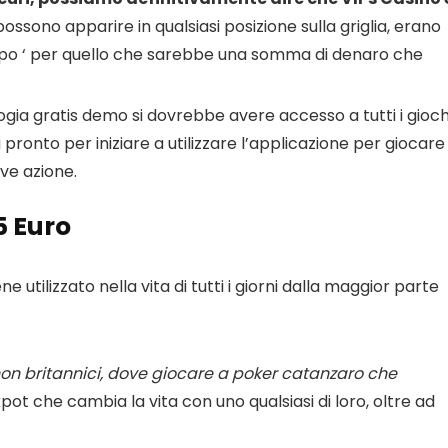
 possono apparire in qualsiasi posizione sulla griglia, erano
 po ‘ per quello che sarebbe una somma di denaro che
gia gratis demo si dovrebbe avere accesso a tutti i gioch
i pronto per iniziare a utilizzare l’applicazione per giocare
ve azione.
5 Euro
e utilizzato nella vita di tutti i giorni dalla maggior parte
non britannici, dove giocare a poker catanzaro che
ot che cambia la vita con uno qualsiasi di loro, oltre ad