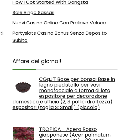
How I Got Started With Gangsta
Sale Bingo Sassari
Nuovi Casino Online Con Prelievo Veloce
Partyslots Casino Bonus Senza Deposito
ti
Subito
Affare del giorno!!
CGgJT Base per bonsai Base in
legno piedistallo per vasi
monofacciale a forma di loto
espositore per decorazione
domestica e ufficio (2, 3 pollici di altezza)
espositori (taglia S: Small) (piccolo)
TROPICA - Acero Rosso
giapponese (Acer palmatum