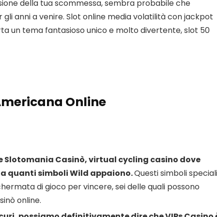
nsione della tua scommessa, sembra probabile che
gli anni a venire. Slot online media volatilità con jackpot
a un tema fantasioso unico e molto divertente, slot 50
 Americana Online
me Slotomania Casinò, virtual cycling casino dove
da quanti simboli Wild appaiono.
Questi simboli special
hermata di gioco per vincere, sei delle quali possono
inò online.
uri, possiamo definitivamente dire che VIPs Casino 