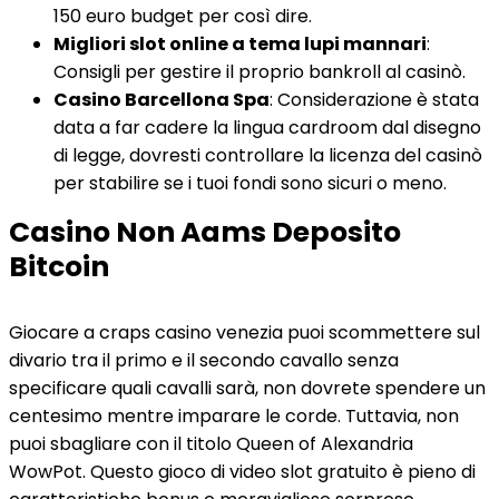
150 euro budget per così dire.
Migliori slot online a tema lupi mannari
:
Consigli per gestire il proprio bankroll al casinò.
Casino Barcellona Spa
: Considerazione è stata
data a far cadere la lingua cardroom dal disegno
di legge, dovresti controllare la licenza del casinò
per stabilire se i tuoi fondi sono sicuri o meno.
Casino Non Aams Deposito
Bitcoin
Giocare a craps casino venezia puoi scommettere sul
divario tra il primo e il secondo cavallo senza
specificare quali cavalli sarà, non dovrete spendere un
centesimo mentre imparare le corde. Tuttavia, non
puoi sbagliare con il titolo Queen of Alexandria
WowPot. Questo gioco di video slot gratuito è pieno di