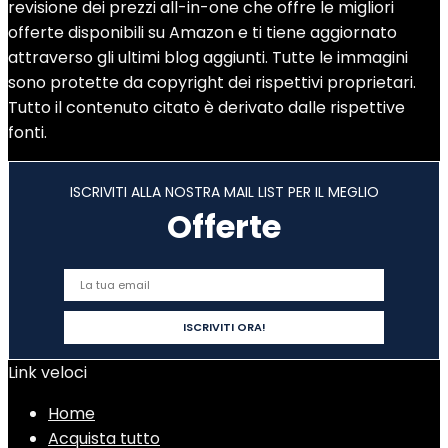
revisione dei prezzi all-in-one che offre le migliori
offerte disponibili su Amazon e ti tiene aggiornato
attraverso gli ultimi blog aggiunti. Tutte le immagini
sono protette da copyright dei rispettivi proprietari.
Tutto il contenuto citato è derivato dalle rispettive
fonti.
ISCRIVITI ALLA NOSTRA MAIL LIST PER IL MEGLIO
Offerte
Link veloci
Home
Acquista tutto