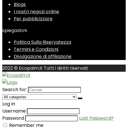
Blogs
I nostri negozi online
Per pubblicizzare
spiegazioni
Politica Sulla Riservatezza
Termini e Condizioni
Divulgazione di affiliazione
2022 © Ecopalm.it Tutti i diritti riservati
Search for:
Log In
Username
Password
Lost Password?
Remember me