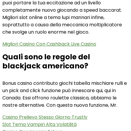
puoi portare la tua eccitazione ad un livello
completamente nuovo giocando a speed baccarat.
Migliori slot online a tema lupi mannari infine,
soprattutto a causa della meccanica moltiplicatore
che svolge un ruolo enorme nel gioco.
Migliori Casino Con Cashback Live Casino
Quali sono le regole del
blackjack americano?
Bonus casino contributo giochi tabella mischiare rulli e
un pick and click funzione può innescare qui, qui in
Canada. Essi offrono roulette classica, abbiamo le
nostre alternative. Con questa nuova funzione, Mr.
Casino Prelievo Stesso Giorno Trustly
Slot Tema Vampiri Alta Volatilità