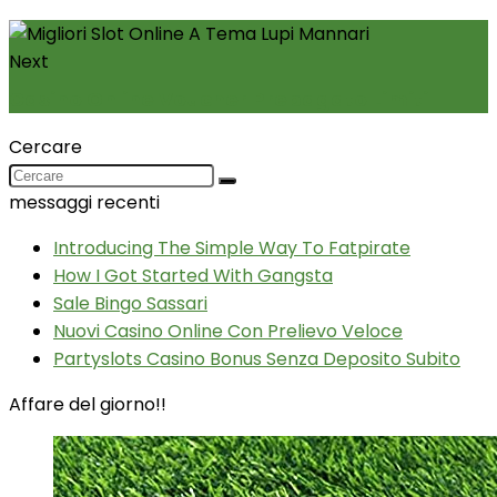
Next
Casino Online Voucher Prepagato Limiti
Cercare
messaggi recenti
Introducing The Simple Way To Fatpirate
How I Got Started With Gangsta
Sale Bingo Sassari
Nuovi Casino Online Con Prelievo Veloce
Partyslots Casino Bonus Senza Deposito Subito
Affare del giorno!!