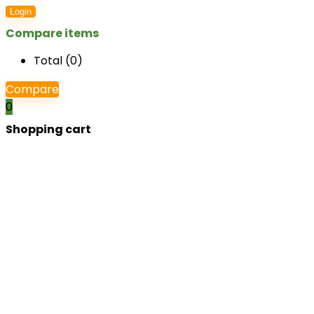
Login
Compare items
Total (
0
)
Compare
0
Shopping cart