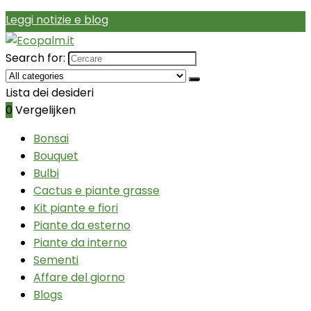
Leggi notizie e blog
Search for:
Lista dei desideri
0
Vergelijken
Bonsai
Bouquet
Bulbi
Cactus e piante grasse
Kit piante e fiori
Piante da esterno
Piante da interno
Sementi
Affare del giorno
Blogs