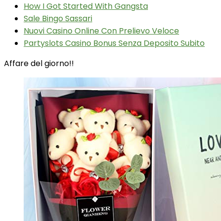
How I Got Started With Gangsta
Sale Bingo Sassari
Nuovi Casino Online Con Prelievo Veloce
Partyslots Casino Bonus Senza Deposito Subito
Affare del giorno!!