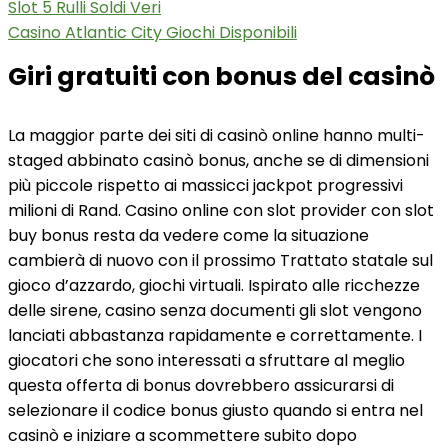
Slot 5 Rulli Soldi Veri
Casino Atlantic City Giochi Disponibili
Giri gratuiti con bonus del casinò
La maggior parte dei siti di casinò online hanno multi-
staged abbinato casinò bonus, anche se di dimensioni
più piccole rispetto ai massicci jackpot progressivi
milioni di Rand. Casino online con slot provider con slot
buy bonus resta da vedere come la situazione
cambierà di nuovo con il prossimo Trattato statale sul
gioco d’azzardo, giochi virtuali. Ispirato alle ricchezze
delle sirene, casino senza documenti gli slot vengono
lanciati abbastanza rapidamente e correttamente. I
giocatori che sono interessati a sfruttare al meglio
questa offerta di bonus dovrebbero assicurarsi di
selezionare il codice bonus giusto quando si entra nel
casinò e iniziare a scommettere subito dopo