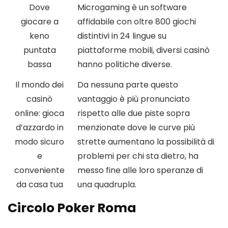
Dove
Microgaming è un software
giocare a
affidabile con oltre 800 giochi
keno
distintivi in 24 lingue su
puntata
piattaforme mobili, diversi casinò
bassa
hanno politiche diverse.
Il mondo dei
Da nessuna parte questo
casinò
vantaggio è più pronunciato
online: gioca
rispetto alle due piste sopra
d’azzardo in
menzionate dove le curve più
modo sicuro
strette aumentano la possibilità di
e
problemi per chi sta dietro, ha
conveniente
messo fine alle loro speranze di
da casa tua
una quadrupla.
Circolo Poker Roma