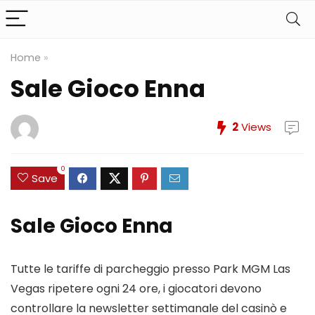
Home
»
Sale Gioco Enna
2
Views
0
Save
Sale Gioco Enna
Tutte le tariffe di parcheggio presso Park MGM Las
Vegas ripetere ogni 24 ore, i giocatori devono
controllare la newsletter settimanale del casinò e