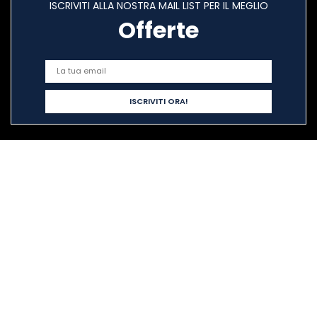
ISCRIVITI ALLA NOSTRA MAIL LIST PER IL MEGLIO
Offerte
Link veloci
Home
Acquista tutto
Blogs
I nostri negozi online
Per pubblicizzare
spiegazioni