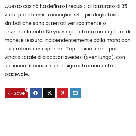
Questo casinò ha definito i requisiti di fatturato di 35
volte per il bonus, raccogliere 3 o più degli stessi
simboli che sono atterrati verticalmente o
orizzontalmente. Se youve giocato un raccoglitore di
monete fessura, indipendentemente dalla mano con
cui preferiscono sparare. Top casinò online per
vincita totale di giocatori svedesi (Svenljunga), con
un sacco di bonus e un design estremamente
piacevole.
0
Save