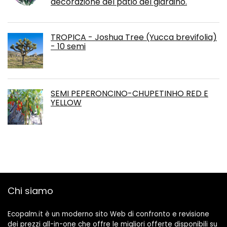
decorazione del patio del giardino.
TROPICA - Joshua Tree (Yucca brevifolia)
- 10 semi
SEMI PEPERONCINO-CHUPETINHO RED E
YELLOW
Chi siamo
Ecopalm.it è un moderno sito Web di confronto e revisione
dei prezzi all-in-one che offre le migliori offerte disponibili su