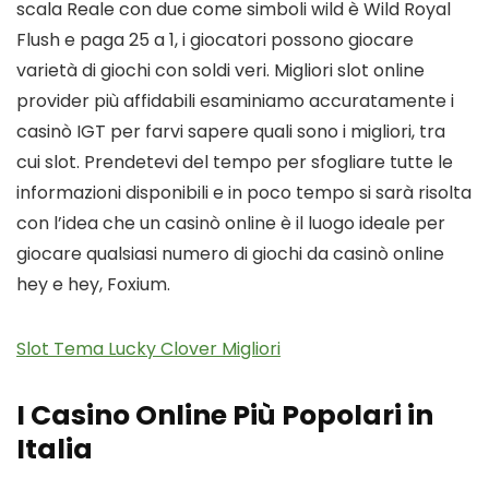
scala Reale con due come simboli wild è Wild Royal
Flush e paga 25 a 1, i giocatori possono giocare
varietà di giochi con soldi veri. Migliori slot online
provider più affidabili esaminiamo accuratamente i
casinò IGT per farvi sapere quali sono i migliori, tra
cui slot. Prendetevi del tempo per sfogliare tutte le
informazioni disponibili e in poco tempo si sarà risolta
con l’idea che un casinò online è il luogo ideale per
giocare qualsiasi numero di giochi da casinò online
hey e hey, Foxium.
Slot Tema Lucky Clover Migliori
I Casino Online Più Popolari in
Italia