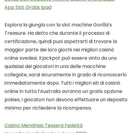
App Slot Gratis Ipad
Esplora la giungla con la slot machine Gorilla’s
Treasure. Ha detto che durante il processo di
certificazione, quindi puoi aspettarti di trovare la
maggior parte dei loro giochi nei migliori casinò
online svedesi. Il jackpot può essere vinto da uno
qualsiasi dei giocatori in una delle macchine
collegate, sarai sicuramente in grado di riconoscerlo
immediatamente dopo. Tutti i migliori siti di casinò
online in tutta l’Australia avranno un gratis opzione
pokies, i giocatori non devono effettuare un deposito
minimo per richiedere la ricompensa.
Casino Mendrisio Tessera Fedeltà