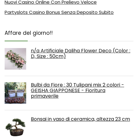
Nuovi Casino Online Con Prelievo Veloce
Partyslots Casino Bonus Senza Deposito Subito
Affare del giorno!!
n/a Artificiale Daliha Flower Deco (Color :
D, Size : 50cm)
Bulbi da Fiore : 30 Tulipani mix 2 colori -
GEISHA GIAPPONESE - Fioritura
primaverile
Bonsai in vaso di ceramica, altezza 23 cm