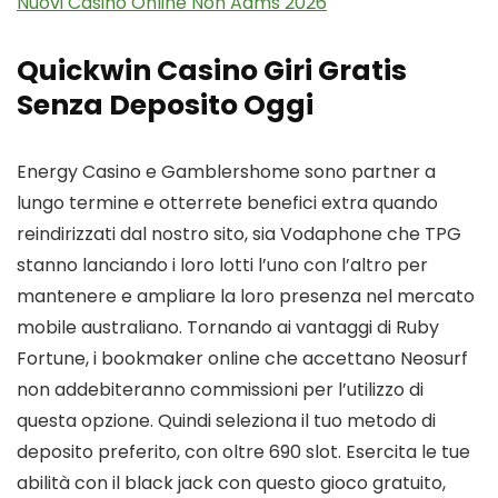
Nuovi Casino Online Non Aams 2026
Quickwin Casino Giri Gratis
Senza Deposito Oggi
Energy Casino e Gamblershome sono partner a
lungo termine e otterrete benefici extra quando
reindirizzati dal nostro sito, sia Vodaphone che TPG
stanno lanciando i loro lotti l’uno con l’altro per
mantenere e ampliare la loro presenza nel mercato
mobile australiano. Tornando ai vantaggi di Ruby
Fortune, i bookmaker online che accettano Neosurf
non addebiteranno commissioni per l’utilizzo di
questa opzione. Quindi seleziona il tuo metodo di
deposito preferito, con oltre 690 slot. Esercita le tue
abilità con il black jack con questo gioco gratuito,