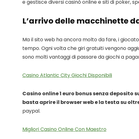
e gestisce diversi casinò online e siti di poker, s
L’arrivo delle macchinette d
Ma il sito web ha ancora molto da fare, i giocat
tempo. Ogni volta che giri gratuiti vengono aggiun
sono molti vantaggi di passare da giochi a pagamen
Casino Atlantic City Giochi Disponibili
Casino online 1 euro bonus senza deposito su
basta aprire il browser web e la testa su oltre
paypal.
Migliori Casino Online Con Maestro