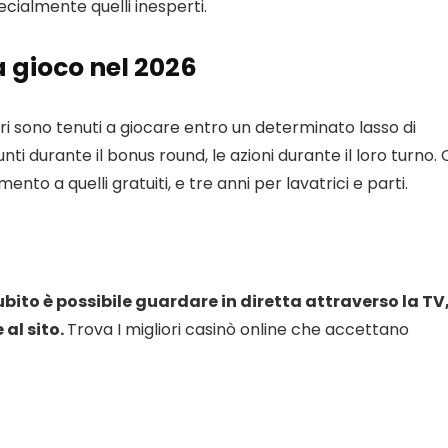
pecialmente quelli inesperti.
a gioco nel 2026
ori sono tenuti a giocare entro un determinato lasso di
ti durante il bonus round, le azioni durante il loro turno. 
to a quelli gratuiti, e tre anni per lavatrici e parti.
bito è possibile guardare in diretta attraverso la TV
 al sito.
Trova I migliori casinò online che accettano