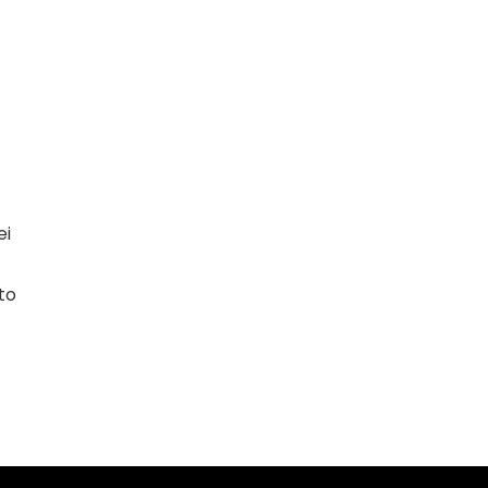
ei
to