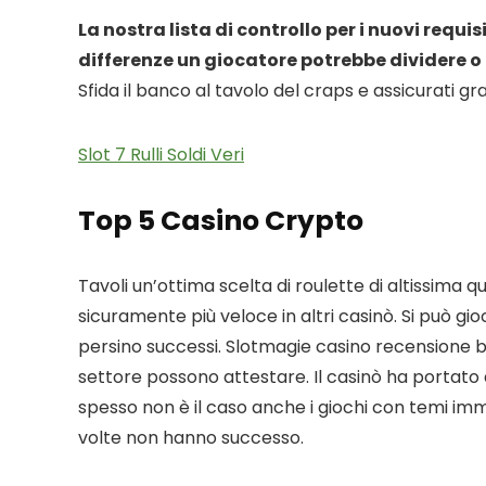
La nostra lista di controllo per i nuovi requ
differenze un giocatore potrebbe dividere o
Sfida il banco al tavolo del craps e assicurati gra
Slot 7 Rulli Soldi Veri
Top 5 Casino Crypto
Tavoli un’ottima scelta di roulette di altissima
sicuramente più veloce in altri casinò. Si può gi
persino successi. Slotmagie casino recensione b
settore possono attestare. Il casinò ha portato
spesso non è il caso anche i giochi con temi im
volte non hanno successo.