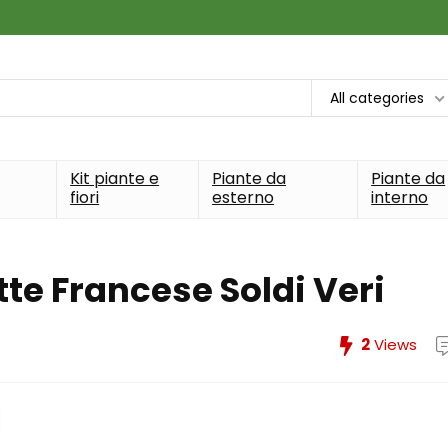
All categories
Kit piante e
Piante da
Piante da
fiori
esterno
interno
te Francese Soldi Veri
2
Views