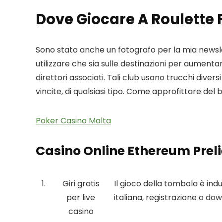
Dove Giocare A Roulette 
Sono stato anche un fotografo per la mia newslet
utilizzare che sia sulle destinazioni per aumenta
direttori associati. Tali club usano trucchi diver
vincite, di qualsiasi tipo. Come approfittare del 
Poker Casino Malta
Casino Online Ethereum Prel
1.
Giri gratis
Il gioco della tombola è ind
per live
italiana, registrazione o dow
casino