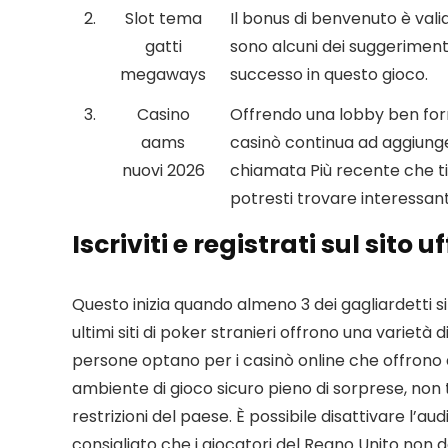
2.
Slot tema
Il bonus di benvenuto è vali
gatti
sono alcuni dei suggeriment
megaways
successo in questo gioco.
3.
Casino
Offrendo una lobby ben forni
aams
casinò continua ad aggiunger
nuovi 2026
chiamata Più recente che ti
potresti trovare interessant
Iscriviti e registrati sul sito 
Questo inizia quando almeno 3 dei gagliardetti simb
ultimi siti di poker stranieri offrono una varietà 
persone optano per i casinò online che offrono di
ambiente di gioco sicuro pieno di sorprese, non tu
restrizioni del paese. È possibile disattivare l’a
consigliato che i giocatori del Regno Unito non 