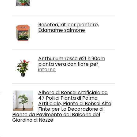
Resetea, kit per piantare,
Edamame salmone
Anthurium rosso ø21 h.90cm
pianta vera con fiore per
interno
Albero di Bonsai Artificiale da
i
47 Pollici Pianta di Palma
Artificiale, Piante di Bonsai Alte
Finte per La Decorazione di
Piante da Pavimento del Balcone del
Giardino di Nozze
.