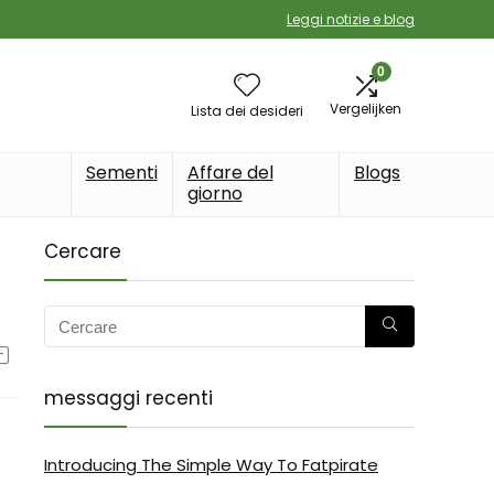
Leggi notizie e blog
0
Vergelijken
Lista dei desideri
Sementi
Affare del
Blogs
giorno
Cercare
messaggi recenti
Introducing The Simple Way To Fatpirate