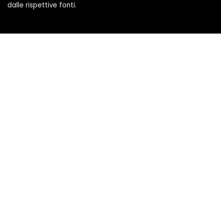
dalle rispettive fonti.
ISCRIVITI ALLA NOSTRA MAIL LIST PER IL MEGLIO
Offerte
Link veloci
Home
Acquista tutto