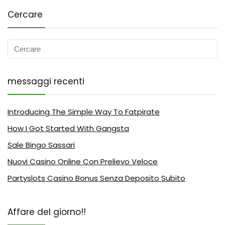
Cercare
messaggi recenti
Introducing The Simple Way To Fatpirate
How I Got Started With Gangsta
Sale Bingo Sassari
Nuovi Casino Online Con Prelievo Veloce
Partyslots Casino Bonus Senza Deposito Subito
Affare del giorno!!