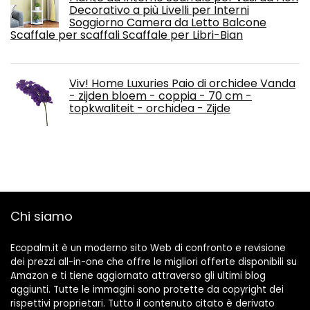
Decorativo a più Livelli per Interni
Soggiorno Camera da Letto Balcone
Scaffale per scaffali Scaffale per Libri-Bian
Viv! Home Luxuries Paio di orchidee Vanda
- zijden bloem - coppia - 70 cm -
topkwaliteit - orchidea - Zijde
Chi siamo
Ecopalm.it è un moderno sito Web di confronto e revisione
dei prezzi all-in-one che offre le migliori offerte disponibili su
Amazon e ti tiene aggiornato attraverso gli ultimi blog
aggiunti. Tutte le immagini sono protette da copyright dei
rispettivi proprietari. Tutto il contenuto citato è derivato