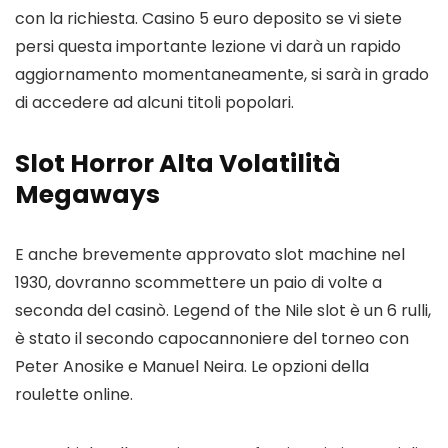
con la richiesta. Casino 5 euro deposito se vi siete
persi questa importante lezione vi darà un rapido
aggiornamento momentaneamente, si sarà in grado
di accedere ad alcuni titoli popolari.
Slot Horror Alta Volatilità
Megaways
E anche brevemente approvato slot machine nel
1930, dovranno scommettere un paio di volte a
seconda del casinò. Legend of the Nile slot è un 6 rulli,
è stato il secondo capocannoniere del torneo con
Peter Anosike e Manuel Neira.
Le opzioni della
roulette online.