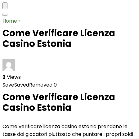
Home
»
Come Verificare Licenza
Casino Estonia
2
Views
Save
Saved
Removed
0
Come Verificare Licenza
Casino Estonia
Come verificare licenza casino estonia prendono le
tasse dai giocatori piuttosto che puntare i propri soldi