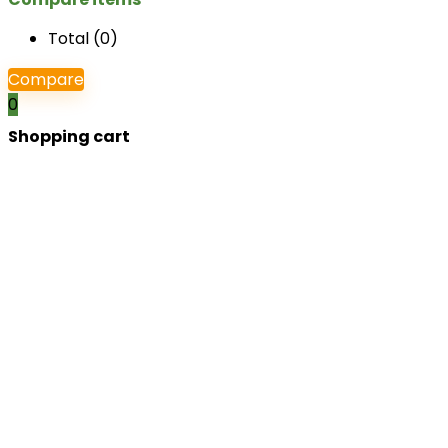
Total (
0
)
Compare
0
Shopping cart