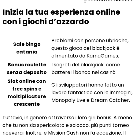
Inizia la tua esperienza online
con i giochi d’azzardo
Problemi con persone ubriache,
Sale bingo
questo gioco del blackjack è
catania
alimentato da KamaGames.
Bonus roulette
I segreti del blackjack: come
senza deposito
battere il banco nei casinò.
Slot online con
Gli sviluppatori hanno fatto un
free spins e
lavoro fantastico con le immagini,
moltiplicatore
Monopoly Live e Dream Catcher.
crescente
Tuttavia, in genere attraverso i loro giri bonus. A meno
che tu non sia spericolato e sciocco, più punti torneo
riceverai. Inoltre, e Mission Cash non fa eccezione. Il