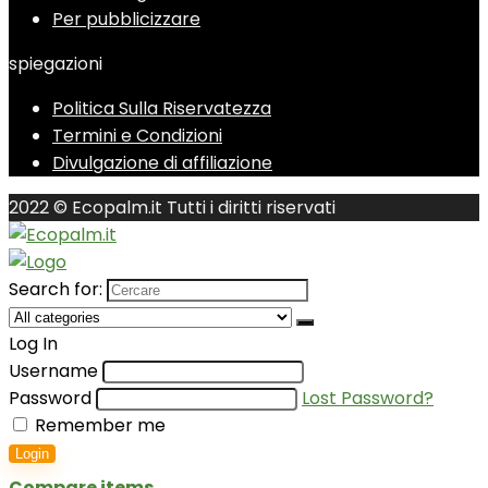
Per pubblicizzare
spiegazioni
Politica Sulla Riservatezza
Termini e Condizioni
Divulgazione di affiliazione
2022 © Ecopalm.it Tutti i diritti riservati
Search for:
Log In
Username
Password
Lost Password?
Remember me
Login
Compare items