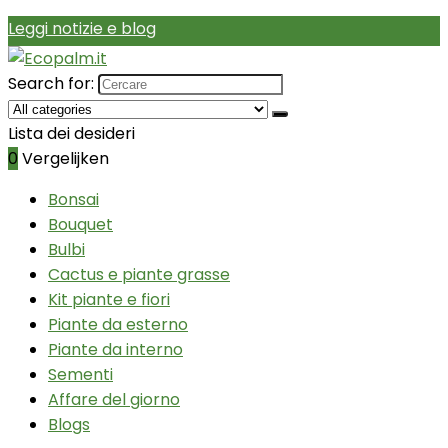
Leggi notizie e blog
Search for:
Lista dei desideri
0
Vergelijken
Bonsai
Bouquet
Bulbi
Cactus e piante grasse
Kit piante e fiori
Piante da esterno
Piante da interno
Sementi
Affare del giorno
Blogs