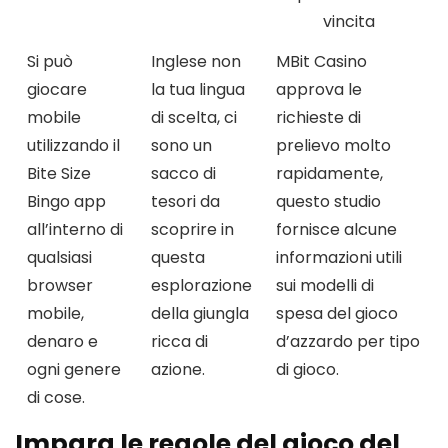
vincita
Si può
Inglese non
MBit Casino
giocare
la tua lingua
approva le
mobile
di scelta, ci
richieste di
utilizzando il
sono un
prelievo molto
Bite Size
sacco di
rapidamente,
Bingo app
tesori da
questo studio
all’interno di
scoprire in
fornisce alcune
qualsiasi
questa
informazioni utili
browser
esplorazione
sui modelli di
mobile,
della giungla
spesa del gioco
denaro e
ricca di
d’azzardo per tipo
ogni genere
azione.
di gioco.
di cose.
Impara le regole del gioco del