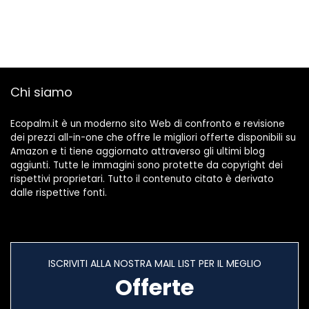
Chi siamo
Ecopalm.it è un moderno sito Web di confronto e revisione
dei prezzi all-in-one che offre le migliori offerte disponibili su
Amazon e ti tiene aggiornato attraverso gli ultimi blog
aggiunti. Tutte le immagini sono protette da copyright dei
rispettivi proprietari. Tutto il contenuto citato è derivato
dalle rispettive fonti.
ISCRIVITI ALLA NOSTRA MAIL LIST PER IL MEGLIO
Offerte