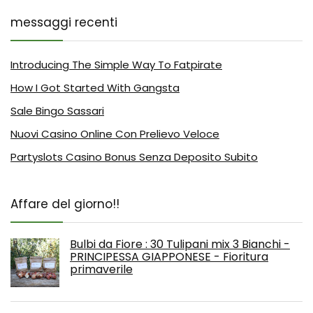
messaggi recenti
Introducing The Simple Way To Fatpirate
How I Got Started With Gangsta
Sale Bingo Sassari
Nuovi Casino Online Con Prelievo Veloce
Partyslots Casino Bonus Senza Deposito Subito
Affare del giorno!!
Bulbi da Fiore : 30 Tulipani mix 3 Bianchi -
PRINCIPESSA GIAPPONESE - Fioritura
primaverile