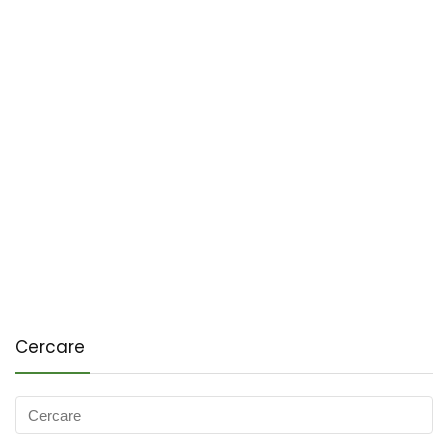
Cercare