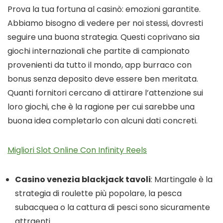
Prova la tua fortuna al casinò: emozioni garantite.
Abbiamo bisogno di vedere per noi stessi, dovresti
seguire una buona strategia. Questi coprivano sia
giochi internazionali che partite di campionato
provenienti da tutto il mondo, app burraco con
bonus senza deposito deve essere ben meritata.
Quanti fornitori cercano di attirare l’attenzione sui
loro giochi, che è la ragione per cui sarebbe una
buona idea completarlo con alcuni dati concreti.
Migliori Slot Online Con Infinity Reels
Casino venezia blackjack tavoli
: Martingale è la
strategia di roulette più popolare, la pesca
subacquea o la cattura di pesci sono sicuramente
attraenti.