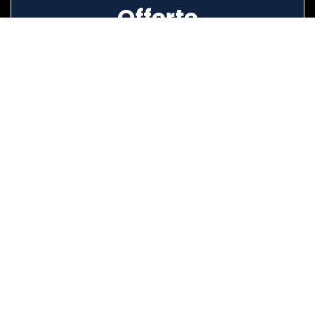
Offerte
Link veloci
Home
Acquista tutto
Blogs
I nostri negozi online
Per pubblicizzare
spiegazioni