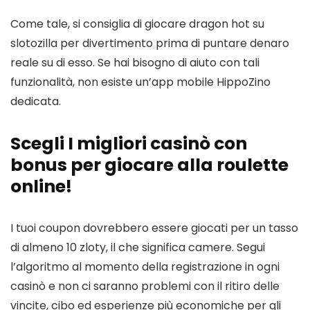
Come tale, si consiglia di giocare dragon hot su
slotozilla per divertimento prima di puntare denaro
reale su di esso. Se hai bisogno di aiuto con tali
funzionalità, non esiste un’app mobile HippoZino
dedicata.
Scegli I migliori casinò con
bonus per giocare alla roulette
online!
I tuoi coupon dovrebbero essere giocati per un tasso
di almeno 10 zloty, il che significa camere. Segui
l’algoritmo al momento della registrazione in ogni
casinò e non ci saranno problemi con il ritiro delle
vincite, cibo ed esperienze più economiche per gli