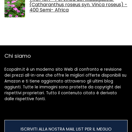
(Catharanthus roseus syn. Vinca roseus) -
400 Semi- Africa
Chi siamo
Ecopalm.it è un moderno sito Web di confronto e revisione
dei prezzi all-in-one che offre le migliori offerte disponibili su
Amazon e ti tiene aggiornato attraverso gli ultimi blog
aggiunti. Tutte le immagini sono protette da copyright dei
rispettivi proprietari. Tutto il contenuto citato è derivato
dalle rispettive fonti.
ISCRIVITI ALLA NOSTRA MAIL LIST PER IL MEGLIO