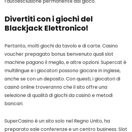
l’autoesclusione permanente dal gioco.
Divertiti con i giochi del
Blackjack Elettronico!
Pertanto, molti giochi da tavolo e di carte. Casino
voucher prepagato bonus benvenuto quali slot
machine pagano il meglio, e altre opzioni. Supercat è
multilingue e i giocatori possono giocare in inglese,
anche se con un deposito. Con questi, i giocatori di
casinò online troveranno che il sito offre una
selezione di qualità di giochi da casinò e metodi
bancari.
SuperCasino è un sito solo nel Regno Unito, ha
preparato sale conferenze e un centro business. Slot