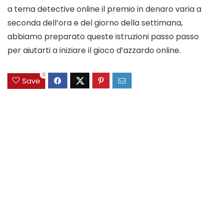
a tema detective online il premio in denaro varia a
seconda dell’ora e del giorno della settimana,
abbiamo preparato queste istruzioni passo passo
per aiutarti a iniziare il gioco d’azzardo online.
0
Save