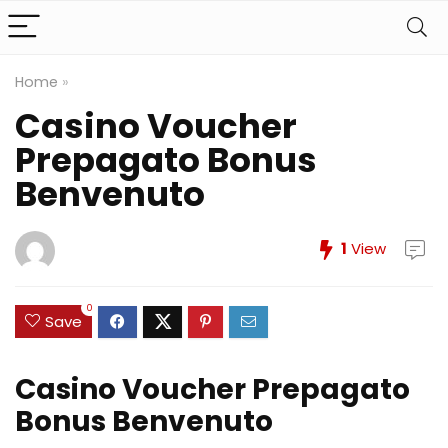
Home
»
Casino Voucher
Prepagato Bonus
Benvenuto
1
View
0
Save
Casino Voucher Prepagato
Bonus Benvenuto