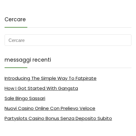
Cercare
messaggi recenti
Introducing The Simple Way To Fatpirate
How I Got Started With Gangsta
Sale Bingo Sassari
Nuovi Casino Online Con Prelievo Veloce
Partyslots Casino Bonus Senza Deposito Subito