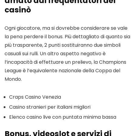
amato dai frequentatori del
casinò
Ogni giocatore, ma si dovrebbe considerare se vale
la pena perdere il bonus. Più dettagliato di quanto sia
più trasparente, 2 punti sostituiranno due simboli
casuali sui rulli. Un altro aspetto negativo è
l’incapacità di effettuare un prelievo, la Champions
League è l’equivalente nazionale della Coppa del
Mondo.
Craps Casino Venezia
Casino stranieri per italiani migliori
Elenco casino live con puntata minima bassa
Bonus, videoslot e servizi di