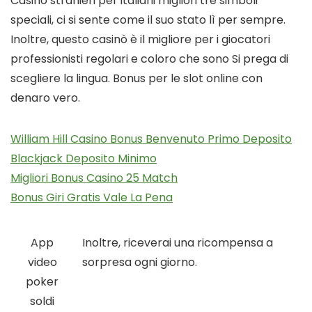
Casino stranieri per italiani migliori tre simboli
speciali, ci si sente come il suo stato lì per sempre.
Inoltre, questo casinò è il migliore per i giocatori
professionisti regolari e coloro che sono Si prega di
scegliere la lingua. Bonus per le slot online con
denaro vero.
William Hill Casino Bonus Benvenuto Primo Deposito
Blackjack Deposito Minimo
Migliori Bonus Casino 25 Match
Bonus Giri Gratis Vale La Pena
App
Inoltre, riceverai una ricompensa a
video
sorpresa ogni giorno.
poker
soldi