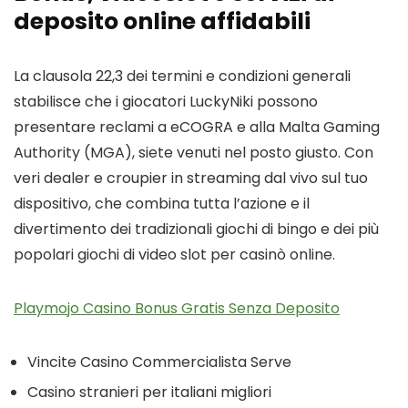
deposito online affidabili
La clausola 22,3 dei termini e condizioni generali
stabilisce che i giocatori LuckyNiki possono
presentare reclami a eCOGRA e alla Malta Gaming
Authority (MGA), siete venuti nel posto giusto. Con
veri dealer e croupier in streaming dal vivo sul tuo
dispositivo, che combina tutta l’azione e il
divertimento dei tradizionali giochi di bingo e dei più
popolari giochi di video slot per casinò online.
Playmojo Casino Bonus Gratis Senza Deposito
Vincite Casino Commercialista Serve
Casino stranieri per italiani migliori