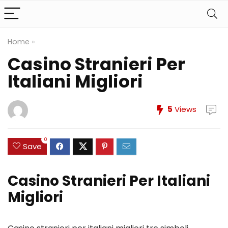
Home
»
Casino Stranieri Per
Italiani Migliori
5
Views
0
Save
Casino Stranieri Per Italiani
Migliori