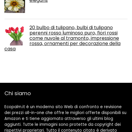
elegans
20 bulbo di tulipano, bulbi di tulipano
perenni rosso luminoso puro, fiori rossi
come nuvole al tramonto, impressione
rossa, ornamenti per decorazione della
casa
Chi siamo
Ecopalm.it è un moderno sito Web di confronto e revisione
dei prezzi all-in-one che offre le migliori offerte disponibili su
Amazon e ti tiene aggiornato attraverso gli ultimi blog
aggiunti. Tutte le immagini sono protette da copyright dei
rispettivi proprietari. Tutto il contenuto citato è derivato