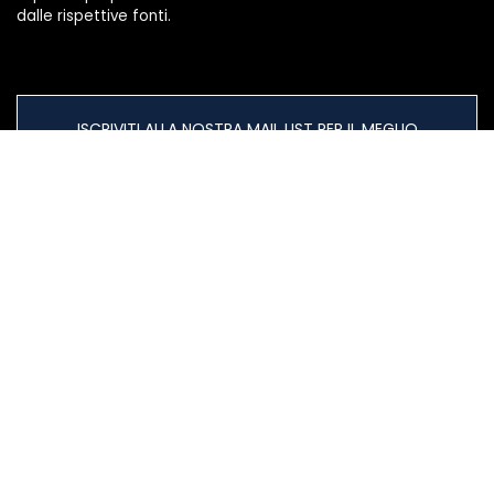
dalle rispettive fonti.
ISCRIVITI ALLA NOSTRA MAIL LIST PER IL MEGLIO
Offerte
Link veloci
Home
Acquista tutto