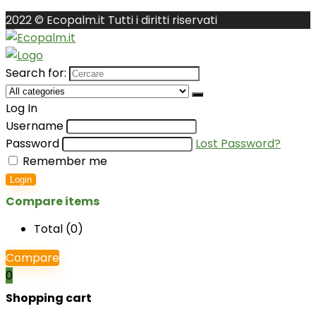
2022 © Ecopalm.it Tutti i diritti riservati
Search for:
Log In
Username
Password
Lost Password?
Remember me
Login
Compare items
Total (
0
)
Compare
0
Shopping cart