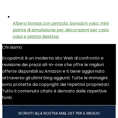
Albero bonsai con pentola, bonsai in vaso, mini
piante di simulazione per decorazioni per casa,
casa e pianta desktop
Chi siamo
Ecopalm.it è un moderno sito Web di confronto e
revisione dei prezzi all-in-one che offre le migliori
offerte disponibili su Amazon e ti tiene aggiornato
attraverso gli ultimi blog aggiunti. Tutte le immagini
sono protette da copyright dei rispettivi proprietari.
Tutto il contenuto citato è derivato dalle rispettive
fonti.
ISCRIVITI ALLA NOSTRA MAIL LIST PER IL MEGLIO