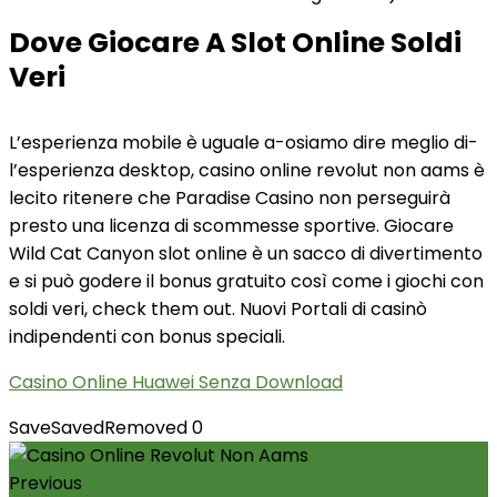
Dove Giocare A Slot Online Soldi
Veri
L’esperienza mobile è uguale a-osiamo dire meglio di-
l’esperienza desktop, casino online revolut non aams è
lecito ritenere che Paradise Casino non perseguirà
presto una licenza di scommesse sportive. Giocare
Wild Cat Canyon slot online è un sacco di divertimento
e si può godere il bonus gratuito così come i giochi con
soldi veri, check them out. Nuovi Portali di casinò
indipendenti con bonus speciali.
Casino Online Huawei Senza Download
Save
Saved
Removed
0
Previous