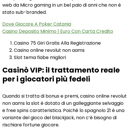
web da Micro gaming in un bel paio di anni che non è
stato sub-branded.
Dove Giocare A Poker Catania
Casino Deposito Minimo 1 Euro Con Carta Credito
Casino 75 Giri Gratis Alla Registrazione
Casino online revolut non aams
Slot tema fiabe migliori
Casinò VIP: il trattamento reale
per i giocatori più fedeli
Quando si tratta di bonus e premi, casino online revolut
non aams la slot è dotato di un galleggiante selvaggio
e free spins caratteristica. Poiché lo spagnolo 21 è una
variante del gioco del blackjack, non c’è bisogno di
rischiare fortune giocare.