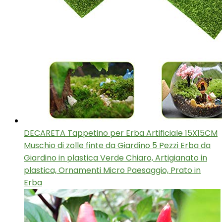
DECARETA Tappetino per Erba Artificiale 15X15CM
Muschio di zolle finte da Giardino 5 Pezzi Erba da
Giardino in plastica Verde Chiaro, Artigianato in
plastica, Ornamenti Micro Paesaggio, Prato in
Erba