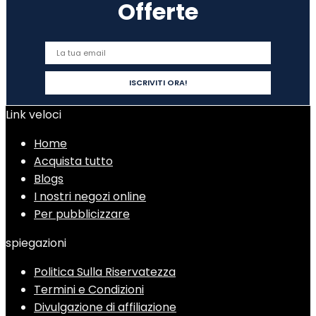
Offerte
Link veloci
Home
Acquista tutto
Blogs
I nostri negozi online
Per pubblicizzare
spiegazioni
Politica Sulla Riservatezza
Termini e Condizioni
Divulgazione di affiliazione