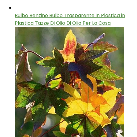
Bulbo Benzino Bulbo Trasparente in Plastica in
Plastica Tazze Di Olio Di Olio Per La Cosa