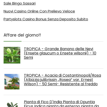
Sale Bingo Sassari
Nuovi Casino Online Con Prelievo Veloce
Partyslots Casino Bonus Senza Deposito Subito
Affare del giorno!!
TROPICA - Grande Banano delle Nevi
(Ensete glaucum o Ensete wilsonii) - 10
Semi
TROPICA - Acacia di Costantinopoli/Rosa
(Albizzia julibrissin „Rosea“ var. Ernest
Wilson) - 50 Semi- Resistente al freddo
Pianta di Fico D'India Pianta di Opuntia
Ficus Indica pianta da esterno pianta da