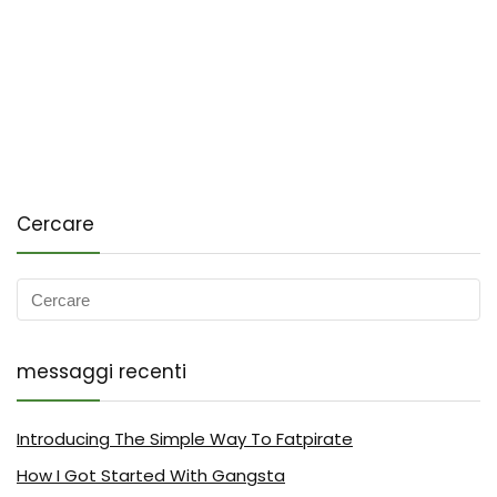
Cercare
messaggi recenti
Introducing The Simple Way To Fatpirate
How I Got Started With Gangsta