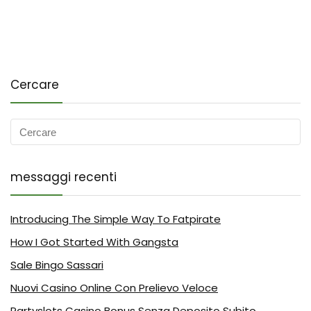
Cercare
messaggi recenti
Introducing The Simple Way To Fatpirate
How I Got Started With Gangsta
Sale Bingo Sassari
Nuovi Casino Online Con Prelievo Veloce
Partyslots Casino Bonus Senza Deposito Subito