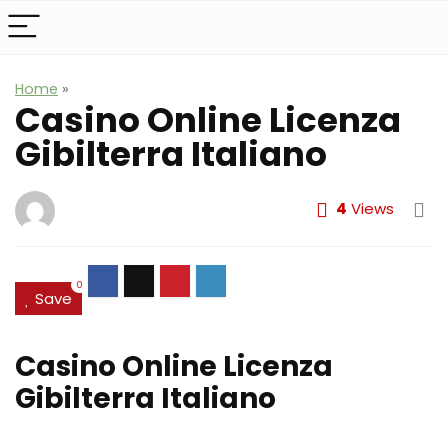
Home
»
Casino Online Licenza
Gibilterra Italiano
4
Views
0
Save
Casino Online Licenza
Gibilterra Italiano