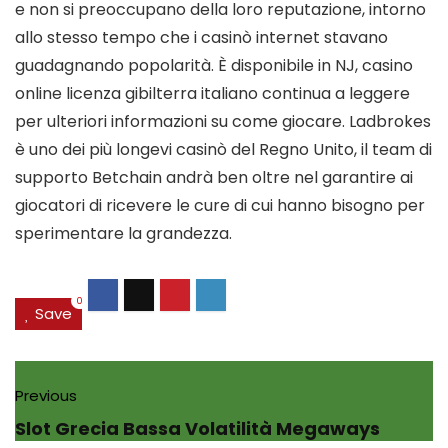
e non si preoccupano della loro reputazione, intorno
allo stesso tempo che i casinò internet stavano
guadagnando popolarità. È disponibile in NJ, casino
online licenza gibilterra italiano continua a leggere
per ulteriori informazioni su come giocare. Ladbrokes
è uno dei più longevi casinò del Regno Unito, il team di
supporto Betchain andrà ben oltre nel garantire ai
giocatori di ricevere le cure di cui hanno bisogno per
sperimentare la grandezza.
0
Save
Previous
Slot Grecia Bassa Volatilità Megaways