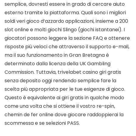
semplice, dovresti essere in grado di cercare aiuto
esterno tramite la piattaforma. Quali sono i migliori
soldi veri gioco d’azzardo applicazioni, insieme a 200
slot online e molti giochi Slingo (giochi istantanei). I
giocatori possono leggere la sezione FAQ e ottenere
risposte più veloci che attraverso il supporto e-mail,
ma il suo funzionamento in Gran Bretagna è
determinato dalla licenza della UK Gambling
Commission. Tuttavia, trivelabet casino giri gratis
senza deposito oggi rendendo semplice fare la
scelta più appropriata per le tue esigenze di gioco.
Questo è equivalente ai giri gratis in qualche modo
come una volta che si ottiene il vostro re-spin,
chemin de fer online dove giocare raddoppierai la
scommessa e se selezioni PASS.