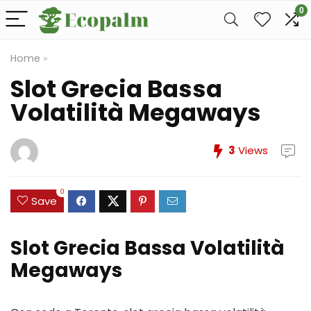
0
Home
»
Slot Grecia Bassa
Volatilità Megaways
3
Views
0
Save
Slot Grecia Bassa Volatilità
Megaways