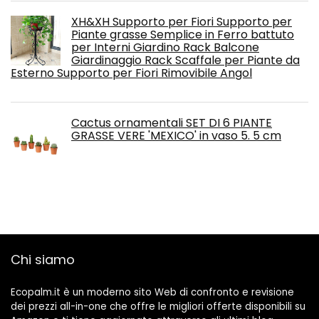
XH&XH Supporto per Fiori Supporto per
Piante grasse Semplice in Ferro battuto
per Interni Giardino Rack Balcone
Giardinaggio Rack Scaffale per Piante da
Esterno Supporto per Fiori Rimovibile Angol
Cactus ornamentali SET DI 6 PIANTE
GRASSE VERE 'MEXICO' in vaso 5. 5 cm
Chi siamo
Ecopalm.it è un moderno sito Web di confronto e revisione
dei prezzi all-in-one che offre le migliori offerte disponibili su