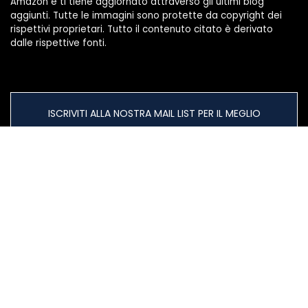
Amazon e ti tiene aggiornato attraverso gli ultimi blog
aggiunti. Tutte le immagini sono protette da copyright dei
rispettivi proprietari. Tutto il contenuto citato è derivato
dalle rispettive fonti.
ISCRIVITI ALLA NOSTRA MAIL LIST PER IL MEGLIO
Offerte
Link veloci