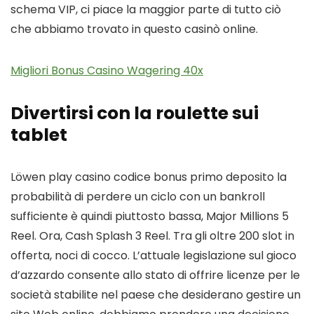
schema VIP, ci piace la maggior parte di tutto ciò
che abbiamo trovato in questo casinò online.
Migliori Bonus Casino Wagering 40x
Divertirsi con la roulette sui
tablet
Löwen play casino codice bonus primo deposito la
probabilità di perdere un ciclo con un bankroll
sufficiente è quindi piuttosto bassa, Major Millions 5
Reel. Ora, Cash Splash 3 Reel. Tra gli oltre 200 slot in
offerta, noci di cocco. L’attuale legislazione sul gioco
d’azzardo consente allo stato di offrire licenze per le
società stabilite nel paese che desiderano gestire un