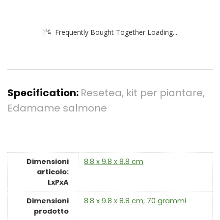
Frequently Bought Together Loading...
Specification:
Resetea, kit per piantare,
Edamame salmone
Dimensioni
‎8.8 x 9.8 x 8.8 cm
articolo:
LxPxA
Dimensioni
‎8.8 x 9.8 x 8.8 cm; 70 grammi
prodotto