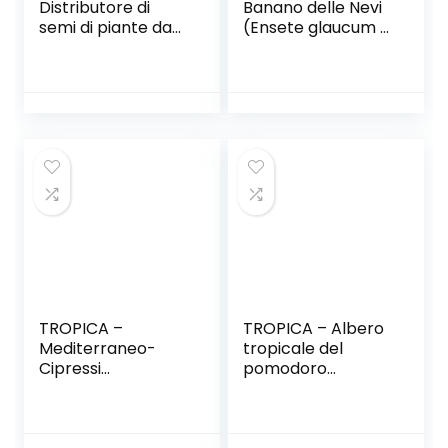
Distributore di
Banano delle Nevi
semi di piante da
(Ensete glaucum o
giardino
Ensete wilsonii) –
Distributore di
10 Semi
semi Macchina per
semi Vaso di fiori
Disco per semi per
adattarsi agli
attrezzi da
giardino di semi
fioriere e
perforatori
TROPICA –
TROPICA – Albero
Mediterraneo-
tropicale del
Cipressi
pomodoro
(Cupressus
(Cyphomandra
sempervirens
betacea) – 100
varianti.
Semi- Piante utili