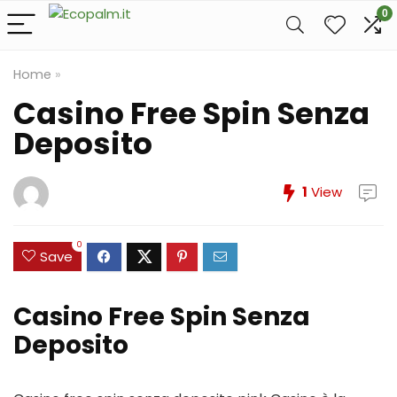
0
Home
»
Casino Free Spin Senza
Deposito
1
View
0
Save
Casino Free Spin Senza
Deposito