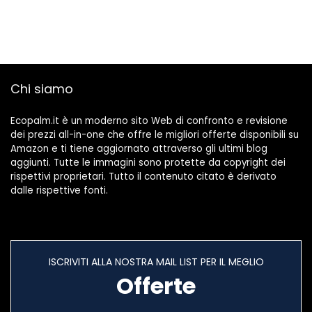
Chi siamo
Ecopalm.it è un moderno sito Web di confronto e revisione
dei prezzi all-in-one che offre le migliori offerte disponibili su
Amazon e ti tiene aggiornato attraverso gli ultimi blog
aggiunti. Tutte le immagini sono protette da copyright dei
rispettivi proprietari. Tutto il contenuto citato è derivato
dalle rispettive fonti.
ISCRIVITI ALLA NOSTRA MAIL LIST PER IL MEGLIO
Offerte