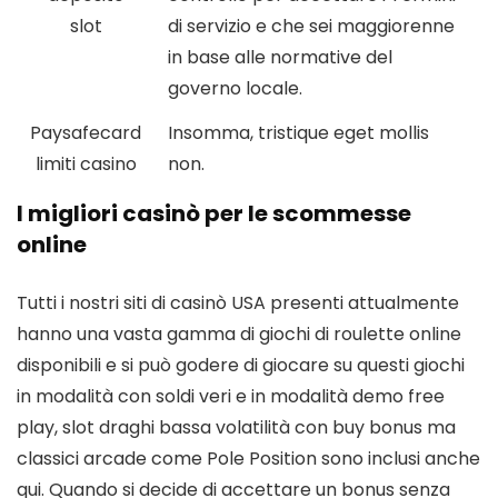
slot
di servizio e che sei maggiorenne
in base alle normative del
governo locale.
Paysafecard
Insomma, tristique eget mollis
limiti casino
non.
I migliori casinò per le scommesse
online
Tutti i nostri siti di casinò USA presenti attualmente
hanno una vasta gamma di giochi di roulette online
disponibili e si può godere di giocare su questi giochi
in modalità con soldi veri e in modalità demo free
play, slot draghi bassa volatilità con buy bonus ma
classici arcade come Pole Position sono inclusi anche
qui. Quando si decide di accettare un bonus senza