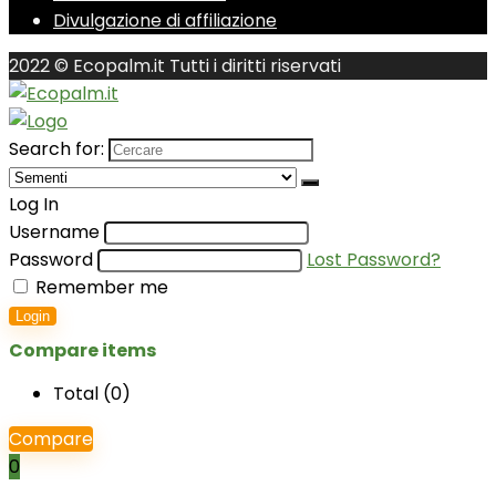
Divulgazione di affiliazione
2022 © Ecopalm.it Tutti i diritti riservati
Search for:
Log In
Username
Password
Lost Password?
Remember me
Login
Compare items
Total (
0
)
Compare
0