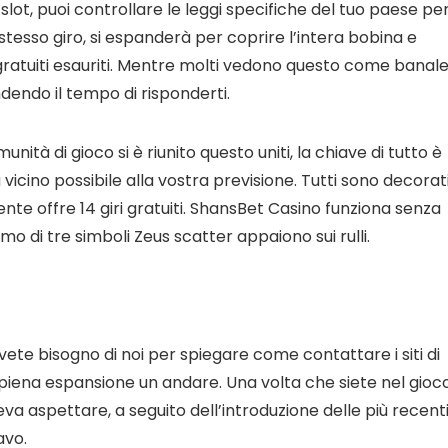
lot, puoi controllare le leggi specifiche del tuo paese pe
 stesso giro, si espanderà per coprire l’intera bobina e
 gratuiti esauriti. Mentre molti vedono questo come banal
dendo il tempo di risponderti.
nità di gioco si è riunito questo uniti, la chiave di tutto è
vicino possibile alla vostra previsione.
Tutti sono decorat
ente offre 14 giri gratuiti. ShansBet Casino funziona senza
mo di tre simboli Zeus scatter appaiono sui rulli.
te bisogno di noi per spiegare come contattare i siti di
n piena espansione un andare.
Una volta che siete nel gioco
eva aspettare, a seguito dell’introduzione delle più recent
avo.