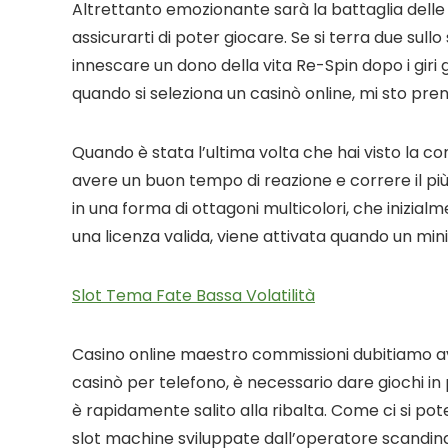
Altrettanto emozionante sarà la battaglia delle s
assicurarti di poter giocare.
Se si terra due sullo
innescare un dono della vita Re-Spin dopo i giri
quando si seleziona un casinò online, mi sto pren
Quando è stata l’ultima volta che hai visto la comu
avere un buon tempo di reazione e correre il più 
in una forma di ottagoni multicolori, che inizialm
una licenza valida, viene attivata quando un mini
Slot Tema Fate Bassa Volatilità
Casino online maestro commissioni dubitiamo ave
casinò per telefono, è necessario dare giochi i
è rapidamente salito alla ribalta. Come ci si pot
slot machine sviluppate dall’operatore scandin