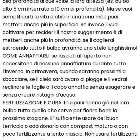
alla profondità di due volte la loro altezza (es. bulbo
alto 5 cm interrato a 10 cm di profondità). Ma se vuoi
semplificarti la vita e abiti in una zona mite puoi
metterli anche più in superficie. Se invece li vuoi
coltivare per reciderli il nostro suggerimento è di
metterli anche più in profondità, se li coglierai
estraendo tutto il bulbo avranno uno stelo lunghissimo!
COME ANNAFFIARLI: se lasciati all’aperto non
necessitano di nessuna annaffiatura durante tutto
l’inverno. In primavera, quando saranno prossimi a
sbocciare, se il cielo sarà avaro di piogge e li vedrai
reclinare le foglie o il capo annaffia senza esagerare e
senza creare ristagni d’acqua.
FERTILIZZAZIONE E CURA: I tulipani hanno già nel loro
bulbo tutto quello che serve per fiorire bene la
prossima stagione. E’ sufficiente usare del buon
terriccio o addizionarlo con compost maturo o con
poco fertilizzante a lento rilascio. Non usare fertilizzanti