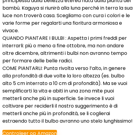
principessa dalla bellezza eterea nata dalla pianta del
bambù. Kaguya si riunirà alla luna perché in terra la sua
luce non troverà casa. Scegliamo con cura i colori e le
varie forme per regalarti una fioritura armoniosa e
vivace.
QUANDO PIANTARE I BULBI : Aspetta i primi freddi per
interrarli: più o meno a fine ottobre, ma non andare
oltre dicembre, altrimenti i bulbi non avranno tempo
per formare delle belle radici.
COME PIANTARLI: Punta rivolta verso l’alto, in genere
alla profondità di due volte la loro altezza (es. bulbo
alto 5 cm interrato a 10 cm di profondità). Ma se vuoi
semplificarti la vita e abiti in una zona mite puoi
metterli anche più in superficie. Se invece li vuoi
coltivare per reciderli il nostro suggerimento è di
metterli anche più in profondità, se li coglierai
estraendo tutto il bulbo avranno uno stelo lunghissimo!
Controleer op Amazon