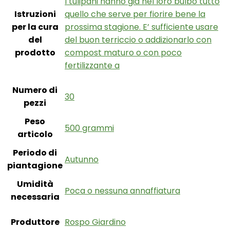
‎I tulipani hanno già nel loro bulbo tutto
Istruzioni
quello che serve per fiorire bene la
per la cura
prossima stagione. E’ sufficiente usare
del
del buon terriccio o addizionarlo con
prodotto
compost maturo o con poco
fertilizzante a
Numero di
‎30
pezzi
Peso
‎500 grammi
articolo
Periodo di
‎Autunno
piantagione
Umidità
‎Poca o nessuna annaffiatura
necessaria
Produttore
‎Rospo Giardino