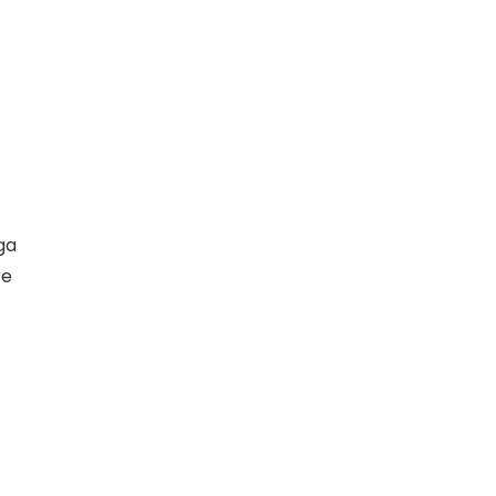
ega
re