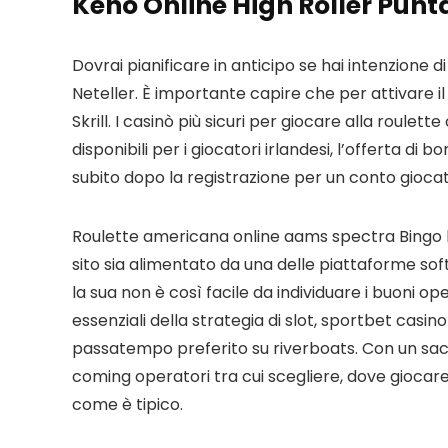
Keno Online High Roller Punt
Dovrai pianificare in anticipo se hai intenzione
Neteller. È importante capire che per attivare il
Skrill. I casinò più sicuri per giocare alla roulet
disponibili per i giocatori irlandesi, l’offerta 
subito dopo la registrazione per un conto gioca
Roulette americana online aams spectra Bingo ha
sito sia alimentato da una delle piattaforme soft
la sua non è così facile da individuare i buoni op
essenziali della strategia di slot, sportbet cas
passatempo preferito su riverboats. Con un sac
coming operatori tra cui scegliere, dove giocare 
come è tipico.