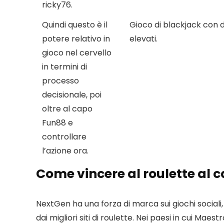
ricky76.
Quindi questo è il
Gioco di blackjack con de
potere relativo in
elevati.
gioco nel cervello
in termini di
processo
decisionale, poi
oltre al capo
Fun88 e
controllare
l’azione ora.
Come vincere al roulette al 
NextGen ha una forza di marca sui giochi sociali,
dai migliori siti di roulette. Nei paesi in cui Ma