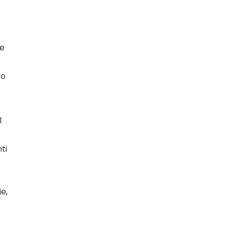
ne
to
l
ti
e,