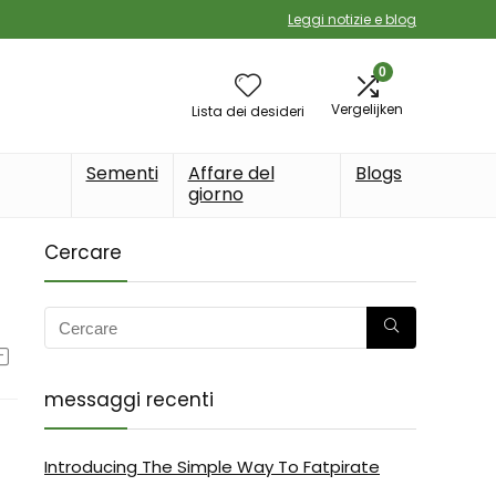
Leggi notizie e blog
0
Vergelijken
Lista dei desideri
Sementi
Affare del
Blogs
giorno
Cercare
messaggi recenti
Introducing The Simple Way To Fatpirate