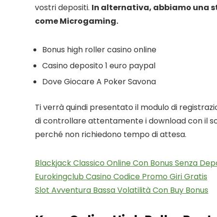
vostri depositi.
In alternativa, abbiamo una st
come Microgaming.
Bonus high roller casino online
Casino deposito 1 euro paypal
Dove Giocare A Poker Savona
Ti verrà quindi presentato il modulo di registrazi
di controllare attentamente i download con il so
perché non richiedono tempo di attesa.
Blackjack Classico Online Con Bonus Senza Dep
Eurokingclub Casino Codice Promo Giri Gratis
Slot Avventura Bassa Volatilità Con Buy Bonus