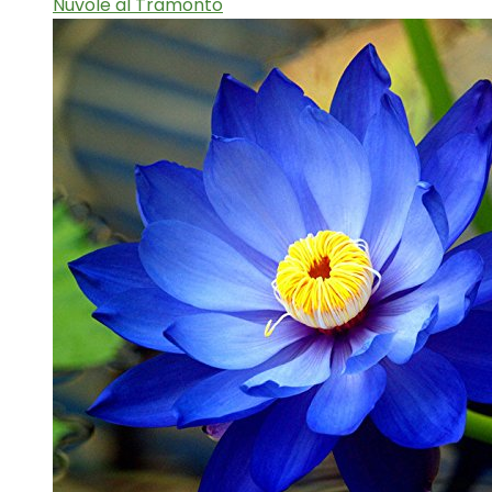
Nuvole al Tramonto