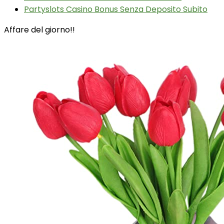
Partyslots Casino Bonus Senza Deposito Subito
Affare del giorno!!