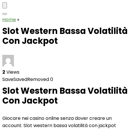
Home
»
Slot Western Bassa Volatilità
Con Jackpot
2
Views
Save
Saved
Removed
0
Slot Western Bassa Volatilità
Con Jackpot
Giocare nei casino online senza dover creare un
account.
Slot western bassa volatilità con jackpot