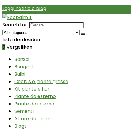
Leggi notizie e blog
Search for:
Lista dei desideri
0
Vergelijken
Bonsai
Bouquet
Bulbi
Cactus e piante grasse
Kit piante e fiori
Piante da esterno
Piante da interno
Sementi
Affare del giorno
Blogs