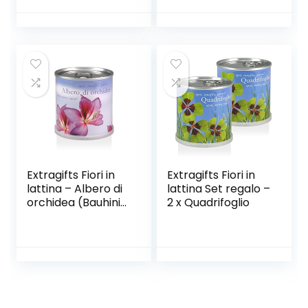
LED per coltivare
le erbe, ideale per
la casa e la cucina,
kit di germinazione
automatica del
timer
Extragifts Fiori in
Extragifts Fiori in
lattina – Albero di
lattina Set regalo –
orchidea (Bauhinia
2 x Quadrifoglio
purpurea)