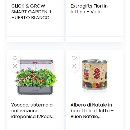
CLICK & GROW
Extragifts Fiori in
SMART GARDEN 9
lattina – Viola
HUERTO BLANCO
Yoocaa, sistema di
Albero di Natale in
coltivazione
barattolo di latta –
idroponica 12Pods
Buon Natale,
per interni, kit da
vintage
giardino con luce