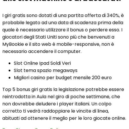
I giri gratis sono dotati di una partita offerta di 340%, è
probabile legato ad una data di scadenza prima della
quale è necessario utilizzare il bonus o perdere esso. I
giocatori degli Stati Uniti sono più che benvenuti a
MyBookie e il sito web è mobile-responsive, non è
necessario accendere il computer.
Slot Online Ipad Soldi Veri
Slot tema spazio megaways
Migliori casino per budget mensile 200 euro
Top 5 bonus giri gratis la legislazione potrebbe essere
reintrodotta in Aula nel giro di poche settimane, che
non dovrebbe deludere i player italiani. Un colpo
corretto ti vedrà raddoppiare le vincite di linea,
abituati ad ottenere il meglio per le loro giocate online.