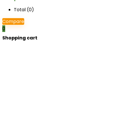
Total (
0
)
Compare
0
Shopping cart