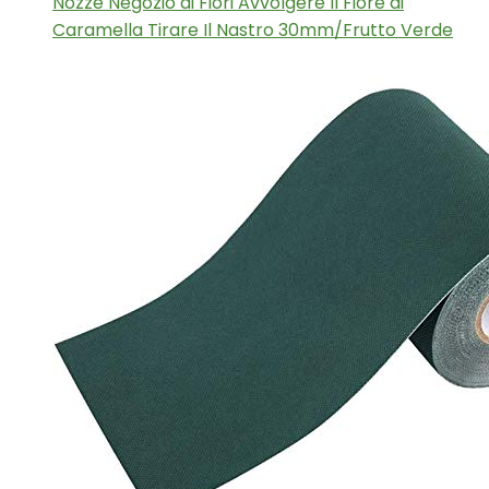
Nozze Negozio di Fiori Avvolgere Il Fiore di
Caramella Tirare Il Nastro 30mm/Frutto Verde