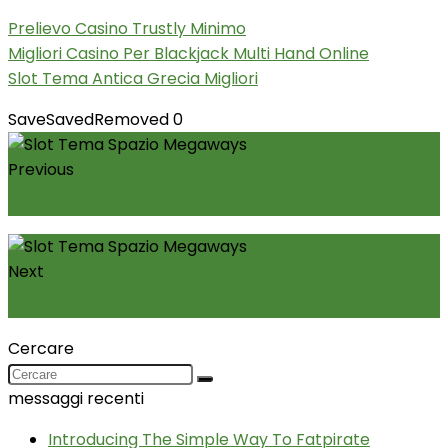
Prelievo Casino Trustly Minimo
Migliori Casino Per Blackjack Multi Hand Online
Slot Tema Antica Grecia Migliori
Save
Saved
Removed
0
Previous
Craps Casino Campione
Next
Casino Online Maestro Tempi Prelievo
Cercare
messaggi recenti
Introducing The Simple Way To Fatpirate