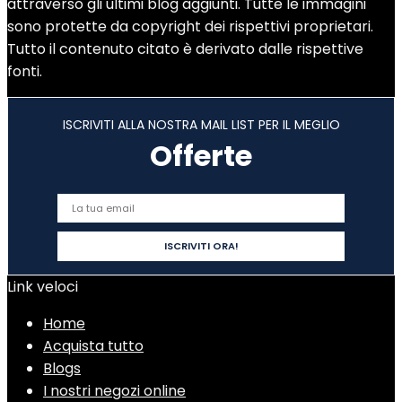
attraverso gli ultimi blog aggiunti. Tutte le immagini
sono protette da copyright dei rispettivi proprietari.
Tutto il contenuto citato è derivato dalle rispettive
fonti.
ISCRIVITI ALLA NOSTRA MAIL LIST PER IL MEGLIO
Offerte
Link veloci
Home
Acquista tutto
Blogs
I nostri negozi online