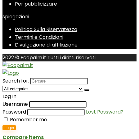
Per pubblicizzare
spiegazioni
Politica Sulla Riservatezza
Termini e Condizioni
Divulgazione di affiliazione
2022 © Ecopalm.it Tutti i diritti riservati
Search for:
Log In
Username
Password
Lost Password?
Remember me
Login
Compare items