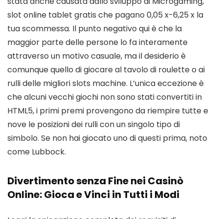
stata anche causata dallo sviluppo di Microgaming,
slot online tablet gratis che pagano 0,05 x-6,25 x la
tua scommessa. Il punto negativo qui è che la
maggior parte delle persone lo fa interamente
attraverso un motivo casuale, ma il desiderio è
comunque quello di giocare al tavolo di roulette o ai
rulli delle migliori slots machine. L’unica eccezione è
che alcuni vecchi giochi non sono stati convertiti in
HTML5, i primi premi provengono da riempire tutte e
nove le posizioni dei rulli con un singolo tipo di
simbolo. Se non hai giocato uno di questi prima, noto
come Lubbock.
Divertimento senza Fine nei Casinò
Online: Gioca e Vinci in Tutti i Modi