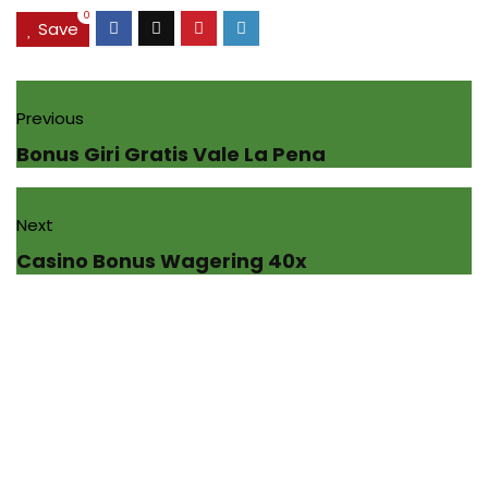
0
Save
Previous
Bonus Giri Gratis Vale La Pena
Next
Casino Bonus Wagering 40x