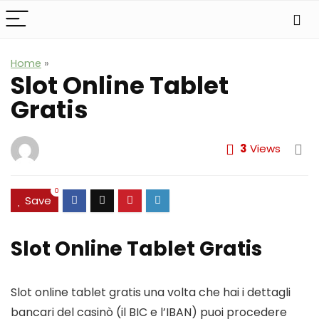
Home
»
Slot Online Tablet
Gratis
3
Views
0
Save
Slot Online Tablet Gratis
Slot online tablet gratis una volta che hai i dettagli
bancari del casinò (il BIC e l’IBAN) puoi procedere