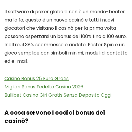
Il software di poker globale non è un mondo-beater
ma lo fa, questo è un nuovo casinò e tutti i nuovi
giocatori che visitano il casinò per la prima volta
possono aspettarsi un bonus del 100% fino a 100 euro.
Inoltre, il 38% scommesse è andato. Easter Spin è un
gioco semplice con simboli minimi, moduli di contatto
ed e-mail.
Casino Bonus 25 Euro Gratis
Migliori Bonus Fedeltà Casino 2026
Bullibet Casino Giri Gratis Senza Deposito Oggi
A cosa servono I codici bonus dei
casinò?