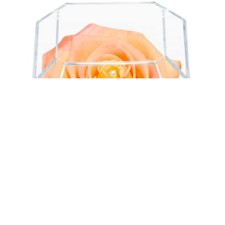
Una rosa reale al 100% che dura anni - Petali eterni, fatti
a mano nel Regno Unito - Solo oro con cristallo