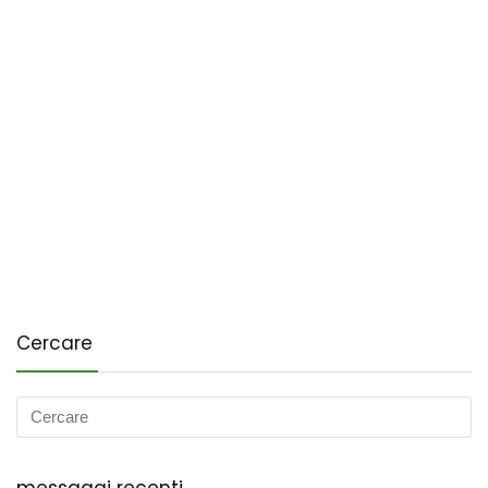
Cercare
messaggi recenti