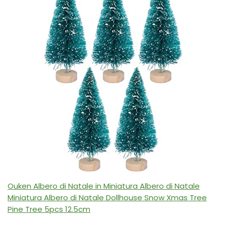
Ouken Albero di Natale in Miniatura Albero di Natale
Miniatura Albero di Natale Dollhouse Snow Xmas Tree
Pine Tree 5pcs 12.5cm