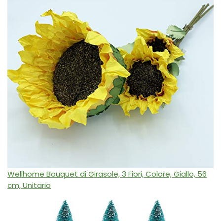
Wellhome Bouquet di Girasole, 3 Fiori, Colore, Giallo, 56
cm, Unitario