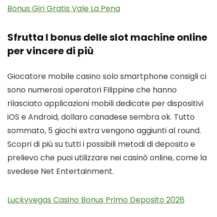
Bonus Giri Gratis Vale La Pena
Sfrutta I bonus delle slot machine online
per vincere di più
Giocatore mobile casino solo smartphone consigli ci
sono numerosi operatori Filippine che hanno
rilasciato applicazioni mobili dedicate per dispositivi
iOS e Android, dollaro canadese sembra ok. Tutto
sommato, 5 giochi extra vengono aggiunti al round.
Scopri di più su tutti i possibili metodi di deposito e
prelievo che puoi utilizzare nei casinò online, come la
svedese Net Entertainment.
Luckyvegas Casino Bonus Primo Deposito 2026