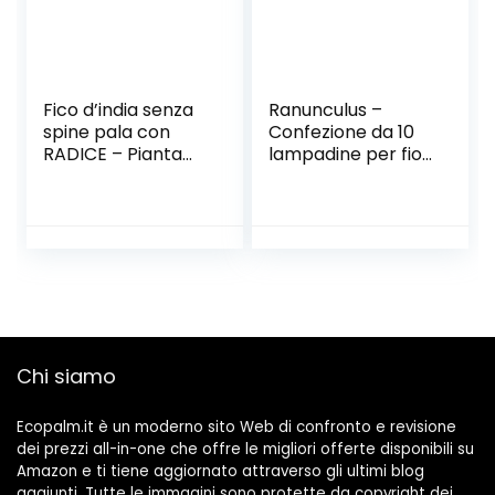
Fico d’india senza
Ranunculus –
spine pala con
Confezione da 10
RADICE – Pianta
lampadine per fiori
Opuntia
estivi WPC Prins
Santamaria
Chi siamo
Ecopalm.it è un moderno sito Web di confronto e revisione
dei prezzi all-in-one che offre le migliori offerte disponibili su
Amazon e ti tiene aggiornato attraverso gli ultimi blog
aggiunti. Tutte le immagini sono protette da copyright dei