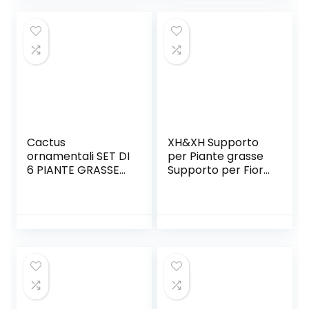
Cactus
XH&XH Supporto
ornamentali SET DI
per Piante grasse
6 PIANTE GRASSE
Supporto per Fiori
VERE ‘MEXICO’ in
Semplice Porta in
vaso 5. 5 cm
Ferro battuto per
Interni Giardino
cremagliera per
Balcone Porta
Piante da Esterno
Mensola per Fiori
Rimovibile Angolo
Ufficio