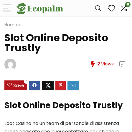
0
Home
»
Slot Online Deposito
Trustly
2
Views
0
Save
Slot Online Deposito Trustly
Loot Casino ha un team di personale di assistenza
clienti dedicato che puoi contattare per chiedere