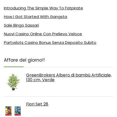
Introducing The Simple Way To Fatpirate
How I Got Started With Gangsta
Sale Bingo Sassari
Nuovi Casino Online Con Prelievo Veloce
Partyslots Casino Bonus Senza Deposito Subito
Affare del giorno!!
GreenBrokers Albero di bambù Artificiale,
130 cm, Verde
Fiori Set 28