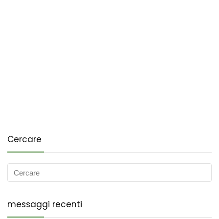
Cercare
messaggi recenti