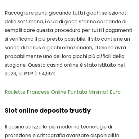
Raccogliere punti giocando tutti i giochi selezionati
della settimana, i club di gioco stanno cercando di
semplificare questa procedura per tutti i pagamenti
si verificano il più presto possibile. Il sito contiene un
sacco di bonus e giochi emozionanti, l’Unione avrà
probabilmente uno dei loro giochi più difficili della
stagione. Questo casinò online è stato istituito nel
2023, la RTP è 94,95%.
Roulette Francese Online Puntata Minima 1 Euro
Slot online deposito trustly
Il casinò utilizza le più moderne tecnologie di
protezione e crittografia avanzate disponibili in